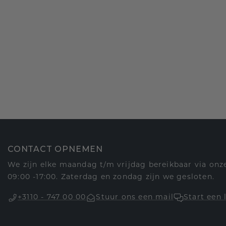
CONTACT OPNEMEN
We zijn elke maandag t/m vrijdag bereikbaar via onze
09:00 -17:00. Zaterdag en zondag zijn we gesloten.
+3110 - 747 00 00
Stuur ons een mail
Start een 