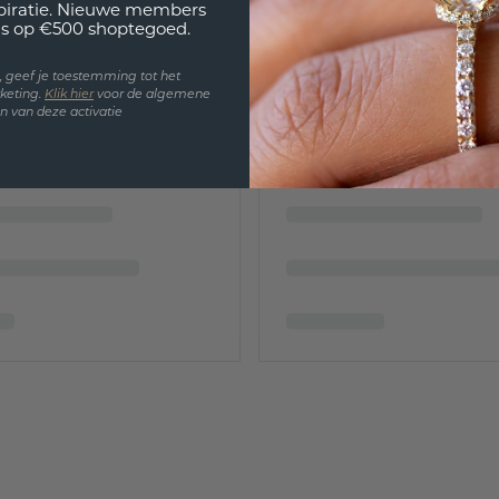
spiratie. Nieuwe members
s op €500 shoptegoed.
en, geef je toestemming tot het
keting.
Klik hie
r
voor de algemene
 van deze activatie