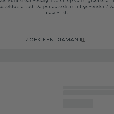
ie kunt u eenvoudig filteren op vorm, grootte en k
stelde sieraad. De perfecte diamant gevonden? Vo
mooi vindt!
ZOEK EEN DIAMANT