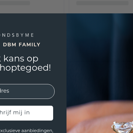
E DBM FAMILY
 kans op
shoptegoed!
hrijf mij in
exclusieve aanbiedingen,