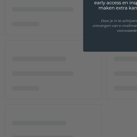
early access en in
maken extra kan
Door je in te schrijv
ontvangen van e-mailmar
voorwaarden