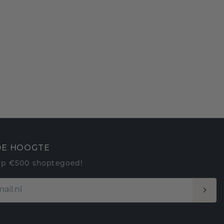
 DE HOOGTE
op €500 shoptegoed!