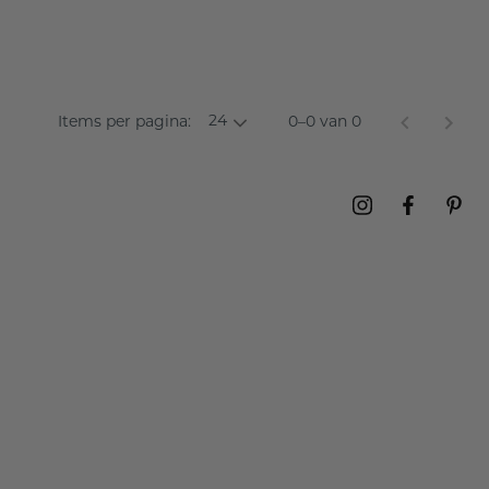
24
Items per pagina:
0–0 van 0