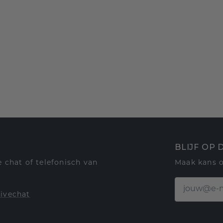
BLIJF OP
 chat of telefonisch van
Maak kans 
livechat