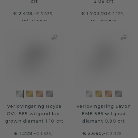
crt
2.08 crt
€ 2.428,-
€ 1.703,20
€ 3.035,-
€ 2.129,-
Excl. Tax & BTW
Excl. Tax & BTW
Verlovingsring Royce
Verlovingsring Lavon
OVL 585 witgoud lab-
EME 585 witgoud
grown diamant 1.10 crt
diamant 0.90 crt
€ 1.228,-
€ 2.660,-
€ 1.535,-
€ 3.325,-