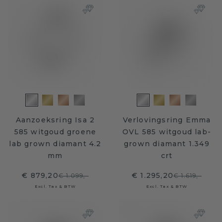
Aanzoeksring Isa 2
Verlovingsring Emma
585 witgoud groene
OVL 585 witgoud lab-
lab grown diamant 4.2
grown diamant 1.349
mm
crt
€ 879,20
€ 1.295,20
€ 1.099,-
€ 1.619,-
Excl. Tax & BTW
Excl. Tax & BTW