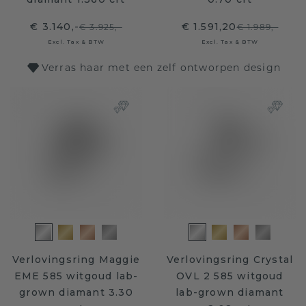
€ 3.140,-
€ 1.591,20
€ 3.925,-
€ 1.989,-
Excl. Tax & BTW
Excl. Tax & BTW
Verras haar met een zelf ontworpen design
Verlovingsring Maggie
Verlovingsring Crystal
EME 585 witgoud lab-
OVL 2 585 witgoud
grown diamant 3.30
lab-grown diamant