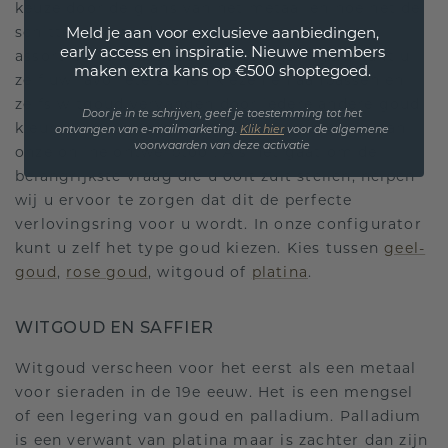
keuze door de glans van het metaal en hoe het de
schittering van diamanten aanvult. Bij ons
Meld je aan voor exclusieve aanbiedingen,
early access en inspiratie. Nieuwe members
assortiment witgouden verlovingsringen, kunt u
maken extra kans op €500 shoptegoed.
zelf uw favoriete stenen kiezen en aanpassen en
zelfs witgoud vervangen door iedere andere goud
Door je in te schrijven, geef je toestemming tot het
kleur in elk van onze ontwerpen met behulp van
ontvangen van e-mailmarketing.
Klik hie
r
voor de algemene
voorwaarden van deze activatie
onze online ontwerptool. Als het gaat om de
belangrijkste vraag die u ooit zult stellen, helpen
wij u ervoor te zorgen dat dit de perfecte
verlovingsring voor u wordt. In onze configurator
kunt u zelf het type goud kiezen. Kies tussen
geel-
goud
,
rose goud
, witgoud of
platina
.
WITGOUD EN SAFFIER
Witgoud verscheen voor het eerst als een metaal
voor sieraden in de 19e eeuw. Het is een mengsel
of een legering van goud en palladium. Palladium
is een verwant van platina maar is zachter dan zijn