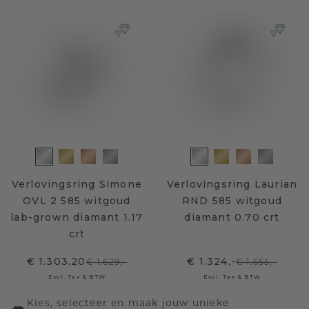
Verlovingsring Simone
Verlovingsring Laurian
OVL 2 585 witgoud
RND 585 witgoud
lab-grown diamant 1.17
diamant 0.70 crt
crt
€ 1.303,20
€ 1.324,-
€ 1.629,-
€ 1.655,-
Excl. Tax & BTW
Excl. Tax & BTW
Kies, selecteer en maak jouw unieke