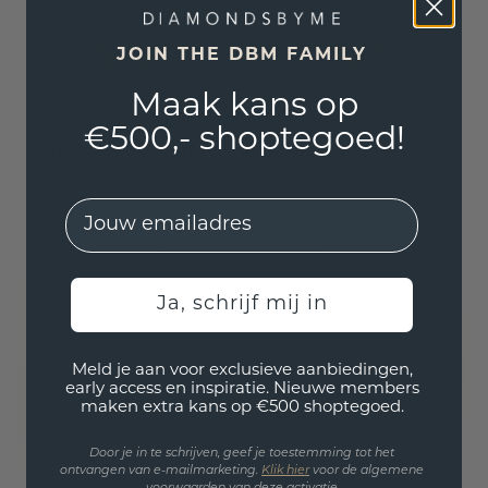
JOIN THE DBM FAMILY
Ring Rianne 7 585
Aanschuifring
Maak kans op
goud lab-grown
Michelle full 2.0 585
€500,- shoptegoed!
diamant 0.70 crt
goud lab-grown
diamant 0.930 crt
EMail
€ 903,20
€ 687,20
€ 1.129,-
€ 859,-
Excl. Tax & BTW
Excl. Tax & BTW
Ja, schrijf mij in
Meld je aan voor exclusieve aanbiedingen,
early access en inspiratie. Nieuwe members
maken extra kans op €500 shoptegoed.
Door je in te schrijven, geef je toestemming tot het
ontvangen van e-mailmarketing.
Klik hie
r
voor de algemene