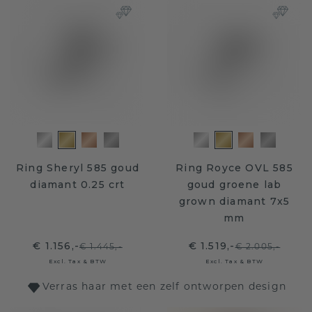
Ring Sheryl 585 goud
Ring Royce OVL 585
diamant 0.25 crt
goud groene lab
grown diamant 7x5
mm
€ 1.156,-
€ 1.519,-
€ 1.445,-
€ 2.005,-
Excl. Tax & BTW
Excl. Tax & BTW
Verras haar met een zelf ontworpen design