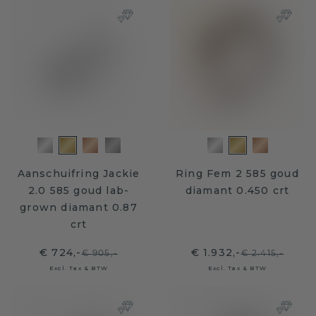
Aanschuifring Jackie
Ring Fem 2 585 goud
2.0 585 goud lab-
diamant 0.450 crt
grown diamant 0.87
crt
€ 724,-
€ 1.932,-
€ 905,-
€ 2.415,-
Excl. Tax & BTW
Excl. Tax & BTW