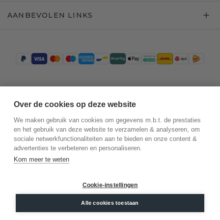
AANBEVOLEN LINKS
Trustpilot
Over de cookies op deze website
We maken gebruik van cookies om gegevens m.b.t. de prestaties
en het gebruik van deze website te verzamelen & analyseren, om
sociale netwerkfunctionaliteiten aan te bieden en onze content &
advertenties te verbeteren en personaliseren.
Kom meer te weten
Cookie-instellingen
©
2026
.
DiamondsByMe
Alle cookies toestaan
Privacy
Algemene voorwaarden