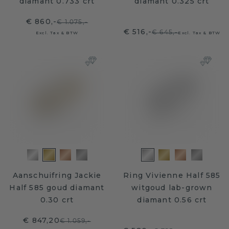
diamant 0.733 crt
diamant 0.325 crt
€ 860,-
€ 1.075,-
€ 516,-
€ 645,-
Excl. Tax & BTW
Excl. Tax & BTW
Aanschuifring Jackie
Ring Vivienne Half 585
Half 585 goud diamant
witgoud lab-grown
0.30 crt
diamant 0.56 crt
€ 847,20
€ 1.059,-