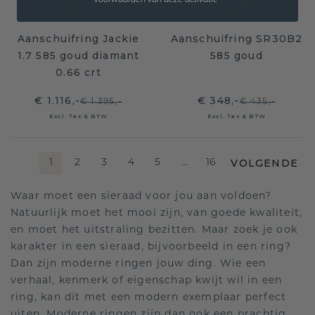
voorwaarden van deze activatie
Aanschuifring Jackie
Aanschuifring SR30B2
1.7 585 goud diamant
585 goud
0.66 crt
€ 1.116,-
€ 348,-
€ 1.395,-
€ 435,-
Excl. Tax & BTW
Excl. Tax & BTW
VOLGENDE
1
2
3
4
5
…
16
Waar moet een sieraad voor jou aan voldoen?
Natuurlijk moet het mooi zijn, van goede kwaliteit,
en moet het uitstraling bezitten. Maar zoek je ook
karakter in een sieraad, bijvoorbeeld in een ring?
Dan zijn moderne ringen jouw ding. Wie een
verhaal, kenmerk of eigenschap kwijt wil in een
ring, kan dit met een modern exemplaar perfect
uiten. Moderne ringen zijn dan ook een prachtig