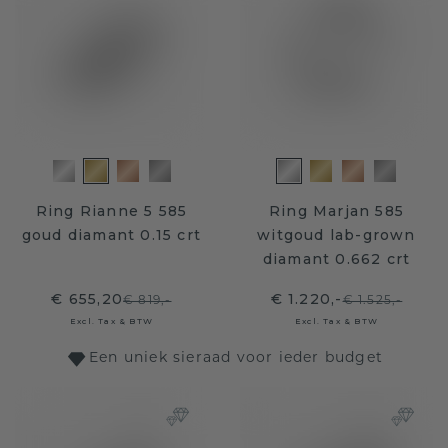
Ring Rianne 5 585
Ring Marjan 585
goud diamant 0.15 crt
witgoud lab-grown
diamant 0.662 crt
€ 655,20
€ 1.220,-
€ 819,-
€ 1.525,-
Excl. Tax & BTW
Excl. Tax & BTW
Een uniek sieraad voor ieder budget