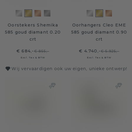
Oorstekers Shemika
Oorhangers Cleo EME
585 goud diamant 0.20
585 goud diamant 0.90
crt
crt
€ 684,-
€ 4.740,-
€ 855,-
€ 5.925,-
Excl. Tax & BTW
Excl. Tax & BTW
Wij vervaardigen ook uw eigen, unieke ontwerp!