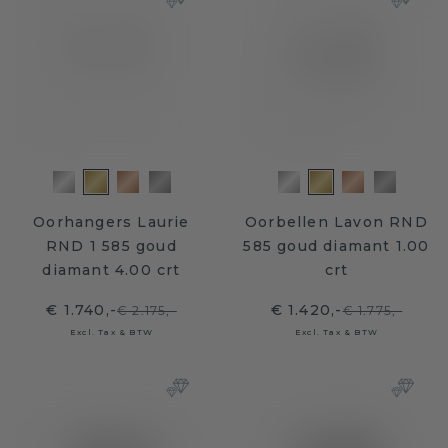
Oorhangers Laurie
Oorbellen Lavon RND
RND 1 585 goud
585 goud diamant 1.00
diamant 4.00 crt
crt
€ 1.740,-
€ 1.420,-
€ 2.175,-
€ 1.775,-
Excl. Tax & BTW
Excl. Tax & BTW