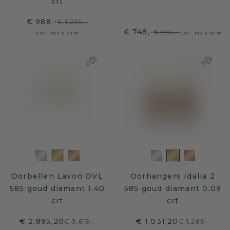
crt
€ 988,-
€ 1.235,-
€ 748,-
€ 935,-
Excl. Tax & BTW
Excl. Tax & BTW
Oorbellen Lavon OVL
Oorhangers Idalia 2
585 goud diamant 1.40
585 goud diamant 0.09
crt
crt
€ 2.895,20
€ 1.031,20
€ 3.619,-
€ 1.289,-