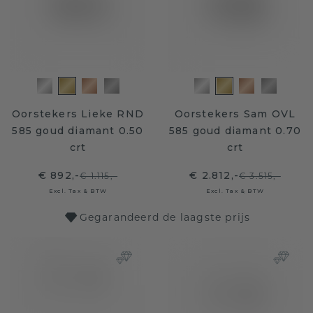
Oorstekers Lieke RND
Oorstekers Sam OVL
585 goud diamant 0.50
585 goud diamant 0.70
crt
crt
€ 892,-
€ 2.812,-
€ 1.115,-
€ 3.515,-
Excl. Tax & BTW
Excl. Tax & BTW
Gegarandeerd de laagste prijs