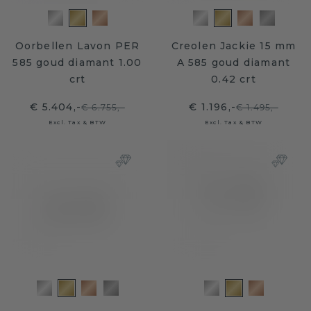
Oorbellen Lavon PER
Creolen Jackie 15 mm
585 goud diamant 1.00
A 585 goud diamant
crt
0.42 crt
€ 5.404,-
€ 1.196,-
€ 6.755,-
€ 1.495,-
Excl. Tax & BTW
Excl. Tax & BTW