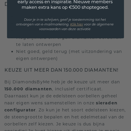
early access en inspiratie. Nieuwe members
DIAMONDSBYME?
maken extra kans op €500 shoptegoed.
Geen conflict diamanten
Door je in te schrijven, geef je toestemming tot het
Beste kwaliteit voor de beste prijs
ontvangen van e-mailmarketing.
Klik hie
r
voor de algemene
Exclusieve oorbellen
online samenstellen
voorwaarden van deze activatie
Mogelijkheid om eigen diamanten oorbellen
te laten ontwerpen
Niet goed, geld terug (met uitzondering van
eigen ontwerpen)
KEUZE UIT MEER DAN 150.000 DIAMANTEN!
Bij DiamondsByMe heb je de keuze uit meer dan
150.000 diamanten
, inclusief certificaat.
Daarnaast kun je de edelsteen oorbellen geheel
naar eigen wens samenstellen in onze
sieraden
configurator
. Zo kun je het soort edelsteen kiezen,
de steengrootte bepalen en het edelmetaal van de
oorbellen zelf kiezen. Je keuze is dus bijna