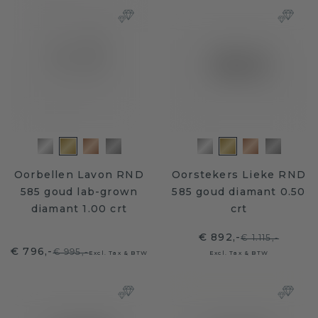
Oorbellen Lavon RND
Oorstekers Lieke RND
585 goud lab-grown
585 goud diamant 0.50
diamant 1.00 crt
crt
€ 892,-
€ 1.115,-
€ 796,-
€ 995,-
Excl. Tax & BTW
Excl. Tax & BTW