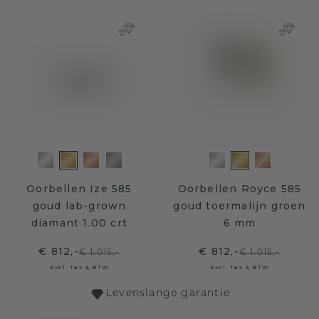
Oorbellen Ize 585
Oorbellen Royce 585
goud lab-grown
goud toermalijn groen
diamant 1.00 crt
6 mm
€ 812,-
€ 812,-
€ 1.015,-
€ 1.015,-
Excl. Tax & BTW
Excl. Tax & BTW
Levenslange garantie