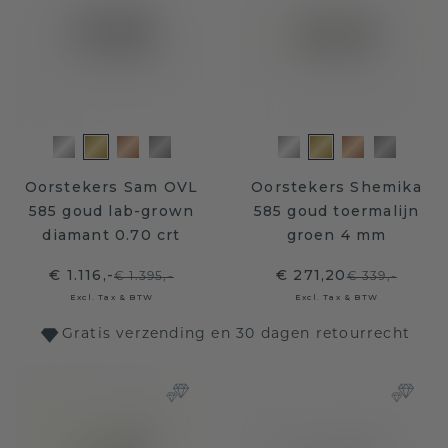
Oorstekers Sam OVL
Oorstekers Shemika
585 goud lab-grown
585 goud toermalijn
diamant 0.70 crt
groen 4 mm
€ 1.116,-
€ 271,20
€ 1.395,-
€ 339,-
Excl. Tax & BTW
Excl. Tax & BTW
Gratis verzending en 30 dagen retourrecht