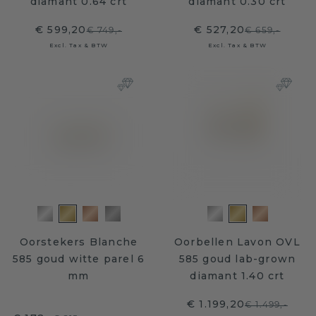
diamant 0.64 crt
diamant 0.30 crt
€ 599,20
€ 527,20
€ 749,-
€ 659,-
Excl. Tax & BTW
Excl. Tax & BTW
Oorstekers Blanche
Oorbellen Lavon OVL
585 goud witte parel 6
585 goud lab-grown
mm
diamant 1.40 crt
€ 1.199,20
€ 1.499,-