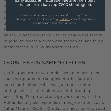
early access en inspiratie. Nieuwe members
maken extra kans op €500 shoptegoed.
kunt stelen. Zij zijn niet alleen leuk om zelf te
kopen, maar ze zijn ook het ultieme geschenk om
Door je in te schrijven, geef je toestemming tot het
te geven voor een verjaardag, als kerstcadeau, of
ontvangen van e-mailmarketing.
Klik hie
r
voor de algemene
gewoon zomaar. Bij DiamondsByMe bestel je
voorwaarden van deze activatie
zowel tijdloze, moderne als vintage oorstekers
online in onze webshop. Stel ze naar wens samen
in jouw favoriete kleuren edelstenen of laat ze op
maat maten in jouw favoriete design.
OORSTEKERS SAMENSTELLEN
Het is goed om te weten dat we geen oorstekers,
zoals witgouden oorknopjes met briljant op
voorraad hebben. Alles wat je in onze online
etalage ziet staan, maken we uitsluitend op
bestelling. De producten zijn voorzien van echte
Hollandse of juist bijzondere meisjesnamen, zoals
Julia, Fleur of Ceylin. Omdat wij niets op voorraad