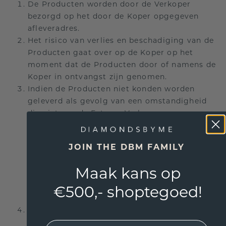
De Producten worden door de Verkoper
bezorgd op het door de Koper opgegeven
afleveradres.
Het risico van verlies en beschadiging van de
Producten gaat over op de Koper op het
moment dat de Producten door of namens de
Koper in ontvangst zijn genomen.
Indien de Producten niet konden worden
geleverd als gevolg van een omstandigheid
die niet aan de Externe Verkoper,
Diamondsbyme of de transporteur is toe te
rekenen, is de Verkoper gerechtigd de
JOIN THE DBM FAMILY
Producten voor rekening van de Koper op te
slaan. De in verband met de niet-
Maak kans op
inontvangstname zoals hier bedoeld, te
maken extra kosten, zoals extra bezorgkosten,
€500,- shoptegoed!
komen eveneens voor rekening van de Koper.
Een eventueel door de Verkoper verstrekte
garantie doet niets af aan de dwingende
EMail