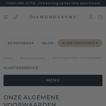
TIJDELIJKE ACTIE: 20% korting op het hele assortiment
KENNISBANK
BLOG
KLANTENSERVICE
Onze algemene voorwaarden
home
/
Klantenservice
/
KLANTENSERVICE
MENU
ONZE ALGEMENE
VOORWAARDEN