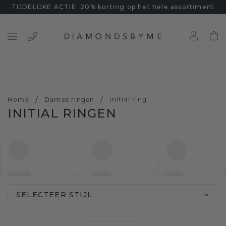
TIJDELIJKE ACTIE: 20% korting op het hele assortiment
/
/
initial ring
Home
Dames ringen
INITIAL RINGEN
SELECTEER STIJL