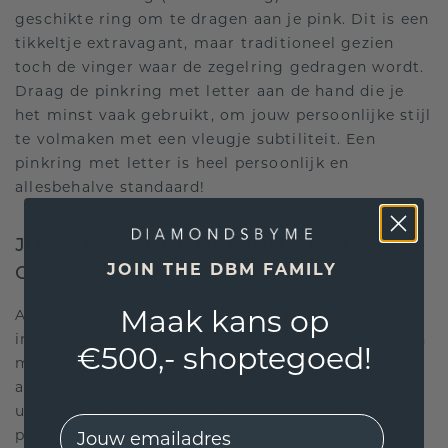
geschikte ring om te dragen aan je pink. Dit is een
tikkeltje extravagant, maar traditioneel gezien
toch de vinger waar de zegelring gedragen wordt.
Draag de pinkring met letter aan de hand die je
het minst vaak gebruikt, om jouw persoonlijke stijl
te volmaken met een vleugje subtiliteit. Een
pinkring met letter is heel persoonlijk en
allesbehalve standaard!
JOUW PERSOONLIJKE INITIALEN RING:
JOIN THE DBM FAMILY
ONS VAKWERK
Maak kans op
Alle initial ringen (ook wel
initialen ring
, of ring
initiaal genoemd) zijn bij ons zelf samen te stellen
€500,- shoptegoed!
met behulp van het menu rechts naast de
afbeelding van het sieraad. Kies uit een
uitgebreide selectie initial ring topmodellen en
EMail
pas de edelmetaal- of edelsteensoort aan, geheel