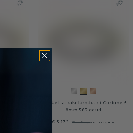
d Harmony 2
Schakel schakelarmband Corinne 5
n diamant
8mm 585 goud
€ 5.132,-
€ 6.415,-
l. Tax & BTW
Excl. Tax & BTW