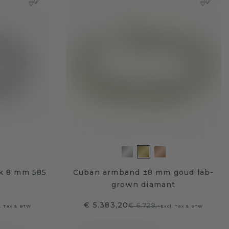
ik 8 mm 585
Cuban armband ±8 mm goud lab-
grown diamant
€ 5.383,20
€ 6.729,-
l. Tax & BTW
Excl. Tax & BTW