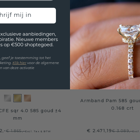
hrijf mij in
exclusieve aanbiedingen,
spiratie. Nieuwe members
s op €500 shoptegoed.
en, geef je toestemming tot het
keting.
Klik hie
r
voor de algemene
 van deze activatie
Armband Pam 585 gou
0.168 crt
FE sqr 4.0 585 goud ±4
mm
2,-
€ 2.471,19
€ 1.865,-
€ 3.089,-
Excl. Tax & BTW
Excl