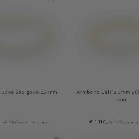
 Joke 585 goud ±5 mm
Armband Lala 3.5mm 585
mm
,-
€ 1.116,-
€ 1.145,-
€ 1.395,-
Excl. Tax & BTW
Excl. 