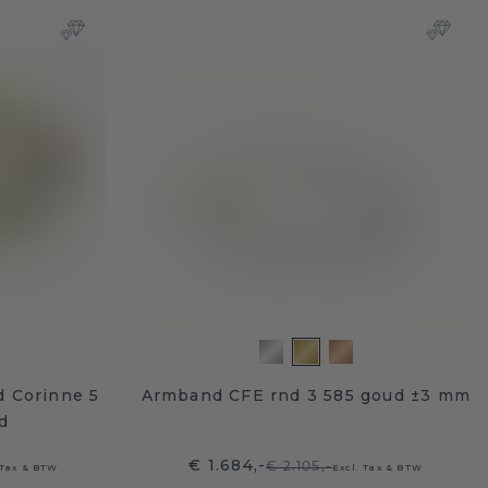
 Corinne 5
Armband CFE rnd 3 585 goud ±3 mm
d
€ 1.684,-
€ 2.105,-
 Tax & BTW
Excl. Tax & BTW