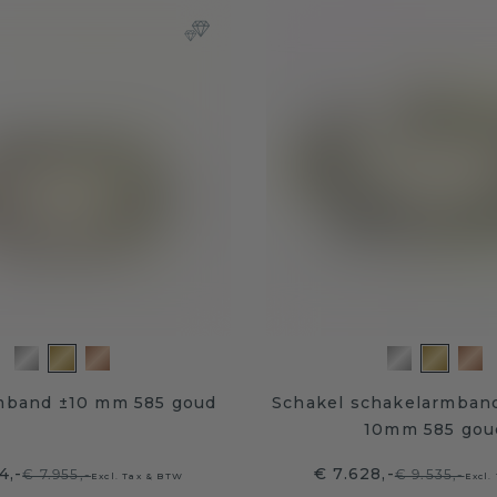
mband ±10 mm 585 goud
Schakel schakelarmband
10mm 585 gou
4,-
€ 7.628,-
€ 7.955,-
€ 9.535,-
Excl. Tax & BTW
Excl.