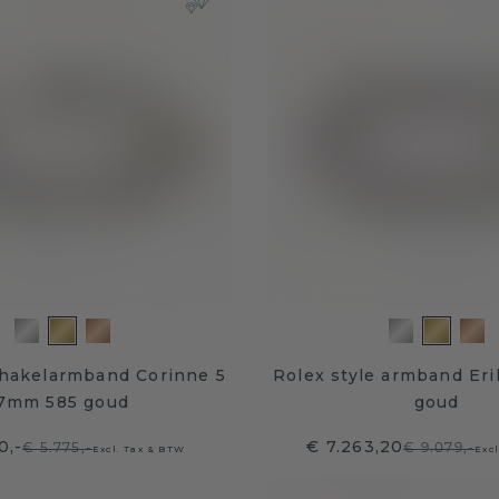
chakelarmband Corinne 5
Rolex style armband Er
7mm 585 goud
goud
0,-
€ 7.263,20
€ 5.775,-
€ 9.079,-
Excl. Tax & BTW
Exc