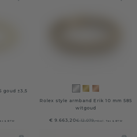
 goud ±3,5
Rolex style armband Erik 10 mm 585
witgoud
€ 9.663,20
€ 12.079,-
Tax & BTW
Excl. Tax & BTW