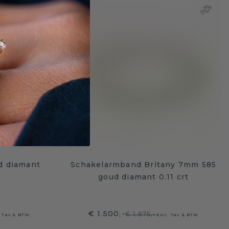
d diamant
Schakelarmband Britany 7mm 585
goud diamant 0.11 crt
€ 1.500,-
€ 1.875,-
. Tax & BTW
Excl. Tax & BTW