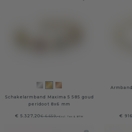
Armband
Schakelarmband Maxima 5 585 goud
peridoot 8x6 mm
€ 5.327,20
€ 916
€ 6.659,-
Excl. Tax & BTW