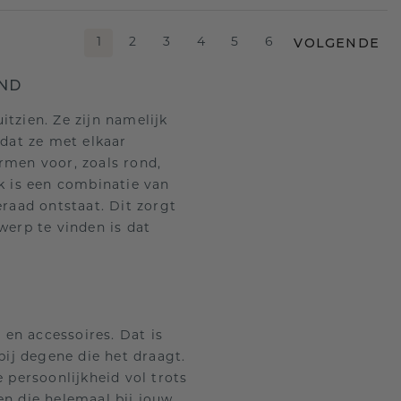
VOLGENDE
1
2
3
4
5
6
AND
tzien. Ze zijn namelijk
dat ze met elkaar
rmen voor, zoals rond,
k is een combinatie van
eraad ontstaat. Dit zorgt
werp te vinden is dat
 en accessoires. Dat is
bij degene die het draagt.
 persoonlijkheid vol trots
n die helemaal bij jouw