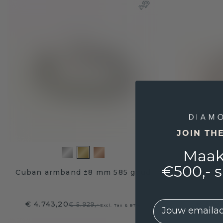
JOIN TH
Maak
€500,- 
Cuban armband ±8 mm 585 goud
Cuban ar
EMail
€ 4.743,20
€ 3.94
€ 5.929,-
Excl. Tax & BTW