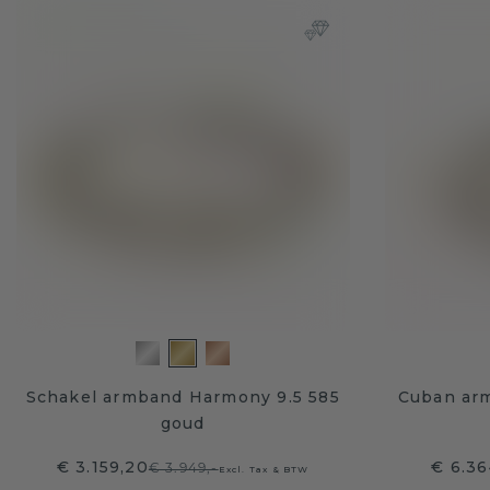
Schakel armband Harmony 9.5 585
Cuban ar
goud
€ 3.159,20
€ 6.36
€ 3.949,-
Excl. Tax & BTW