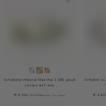
Schakelarmband Maxima 3 585 goud
Schakel s
citrien 9x7 mm
€ 6.164,-
€ 4.62
€ 7.705,-
Excl. Tax & BTW