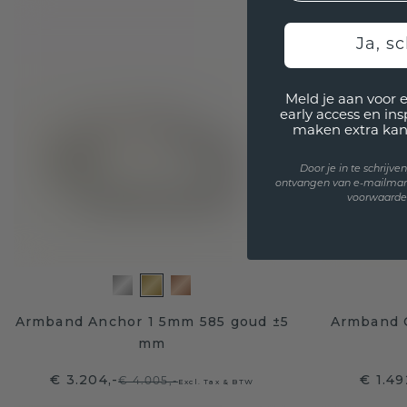
Ja, sc
Meld je aan voor 
early access en in
maken extra kan
Door je in te schrijv
ontvangen van e-mailmar
voorwaarden
Armband Anchor 1 5mm 585 goud ±5
Armband C
mm
€ 3.204,-
€ 1.49
€ 4.005,-
Excl. Tax & BTW