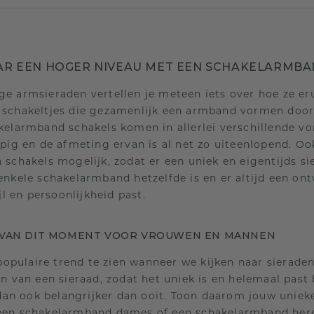
AR EEN HOGER NIVEAU MET EEN SCHAKELARMB
e armsieraden vertellen je meteen iets over hoe ze erui
 schakeltjes die gezamenlijk een armband vormen door
kelarmband schakels komen in allerlei verschillende vo
rpig en de afmeting ervan is al net zo uiteenlopend. Oo
schakels mogelijk, zodat er een uniek en eigentijds si
nkele schakelarmband hetzelfde is en er altijd een ont
jl en persoonlijkheid past.
VAN DIT MOMENT VOOR VROUWEN EN MANNEN
 populaire trend te zien wanneer we kijken naar sieraden
n van een sieraad, zodat het uniek is en helemaal past 
 dan ook belangrijker dan ooit. Toon daarom jouw unieke
een schakelarmband dames of een schakelarmband here