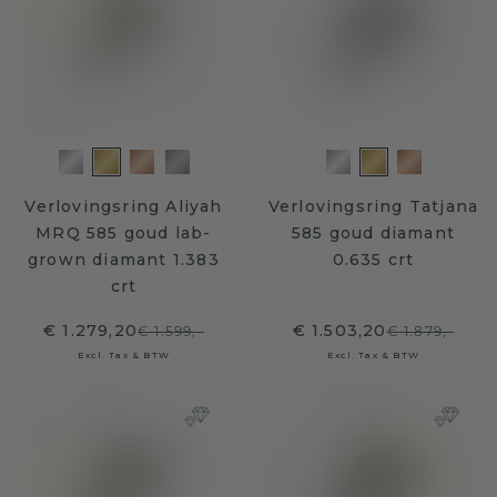
Verlovingsring Aliyah
Verlovingsring Tatjana
MRQ 585 goud lab-
585 goud diamant
grown diamant 1.383
0.635 crt
crt
€ 1.279,20
€ 1.503,20
€ 1.599,-
€ 1.879,-
Excl. Tax & BTW
Excl. Tax & BTW