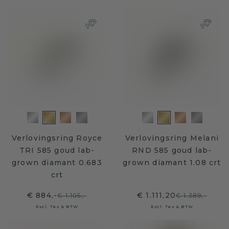
Verlovingsring Royce
Verlovingsring Melani
TRI 585 goud lab-
RND 585 goud lab-
grown diamant 0.683
grown diamant 1.08 crt
crt
€ 884,-
€ 1.111,20
€ 1.105,-
€ 1.389,-
Excl. Tax & BTW
Excl. Tax & BTW