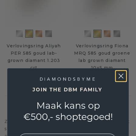
Verlovingsring Aliyah
Verlovingsring Fiona
PER 585 goud lab-
MRQ 585 goud groene
grown diamant 1.203
lab grown diamant
crt
10x5 mm
€ 1.092,-
€ 1.444,-
€ 1.365,-
€ 1.805,-
Excl. Tax & BTW
Excl. Tax & BTW
JOIN THE DBM FAMILY
Maak kans op
1
2
3
4
VOLGENDE
€500,- shoptegoed!
Ze straalt van geluk en kan maar niet stoppen met
staren naar die glinsterende, witgouden,