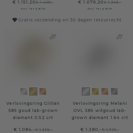
€ 1.151,20
€ 1.079,20
€ 1.439,-
€ 1.349,-
Excl. Tax & BTW
Excl. Tax & BTW
Gratis verzending en 30 dagen retourrecht
Verlovingsring Gillian
Verlovingsring Melani
585 goud lab-grown
OVL 585 witgoud lab-
diamant 0.52 crt
grown diamant 1.64 crt
€ 1.084,-
€ 1.380,-
€ 1.355,-
€ 1.725,-