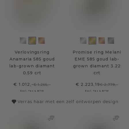
Verlovingsring
Promise ring Melani
Anamaria 585 goud
EME 585 goud lab-
lab-grown diamant
grown diamant 3.22
0.59 crt
crt
€ 1.012,-
€ 2.223,19
€ 1.265,-
€ 2.779,-
Excl. Tax & BTW
Excl. Tax & BTW
Verras haar met een zelf ontworpen design