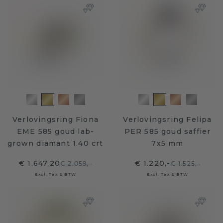
Verlovingsring Fiona
Verlovingsring Felipa
EME 585 goud lab-
PER 585 goud saffier
grown diamant 1.40 crt
7x5 mm
€ 1.647,20
€ 1.220,-
€ 2.059,-
€ 1.525,-
Excl. Tax & BTW
Excl. Tax & BTW