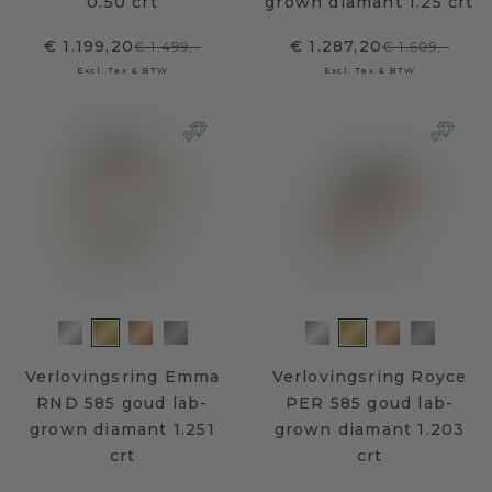
0.50 crt
grown diamant 1.25 crt
€ 1.199,20
€ 1.287,20
€ 1.499,-
€ 1.609,-
Excl. Tax & BTW
Excl. Tax & BTW
Verlovingsring Emma
Verlovingsring Royce
RND 585 goud lab-
PER 585 goud lab-
grown diamant 1.251
grown diamant 1.203
crt
crt