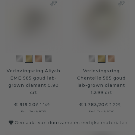
Verlovingsring Aliyah
Verlovingsring
EME 585 goud lab-
Chantelle 585 goud
grown diamant 0.90
lab-grown diamant
crt
1.399 crt
€ 919,20
€ 1.783,20
€ 1.149,-
€ 2.229,-
Excl. Tax & BTW
Excl. Tax & BTW
Gemaakt van duurzame en eerlijke materialen