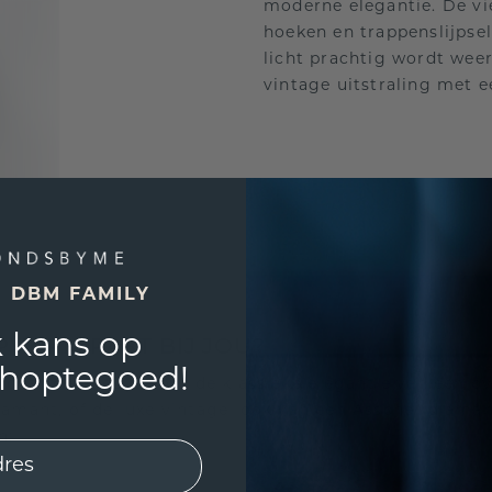
moderne elegantie. De v
hoeken en trappenslijpsel
licht prachtig wordt weer
vintage uitstraling met e
E DBM FAMILY
 kans op
PVORM PAST BIJ JOU?
shoptegoed!
en charme. Kies je voor de klassieke elegantie van een 
diamant, of de luxe vintage look van een Asscher dia
n: