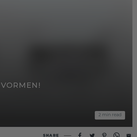
JPVORMEN!
2
min read
SHARE