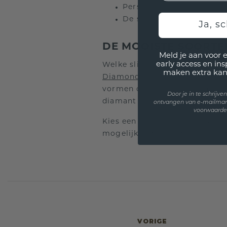
Persoonlijke voorkeur;
De setting voor de ring.
Ja, sc
DE MOOISTE SOORTE
Meld je aan voor 
early access en in
Welke slijpvorm je ook kiest,
maken extra kan
DiamondsByMe
vind je een ui
vormen ontdek je ook prachti
Door je in te schrijv
diamant en de luxueuze smara
ontvangen van e-mailmar
voorwaarden
Kies een slijpvorm die past bi
mogelijkheden en geef je lief
VORIGE