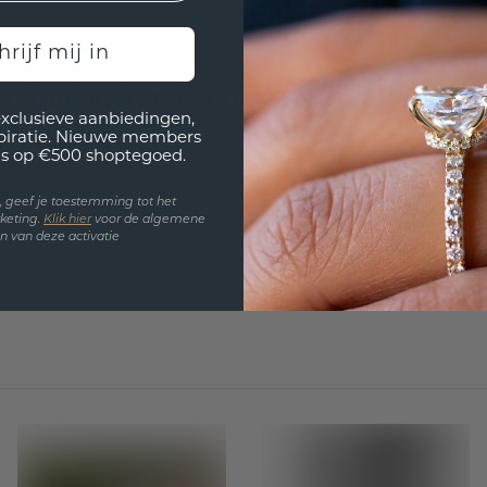
hrijf mij in
N DIAMANTEN BIJ DIAMONDSBYME
exclusieve aanbiedingen,
spiratie. Nieuwe members
 een
diamant
is altijd een symbool van liefde en tijdloze
s op €500 shoptegoed.
tgebreide collectie diamant vormen in verschillende sti
ge ronde diamanten, de sprankelende radiant slijpvorm
en, geef je toestemming tot het
gd slijpvorm.
keting.
Klik hie
r
voor de algemene
 van deze activatie
j jouw stijl en laat een sieraad creëren dat generaties
de een schitterend symbool!