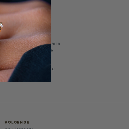
 schoonheid. Bij
jlen. Naast deze populaire
, de elegante marquise
 lang meegaat. Ontdek de
VOLGENDE