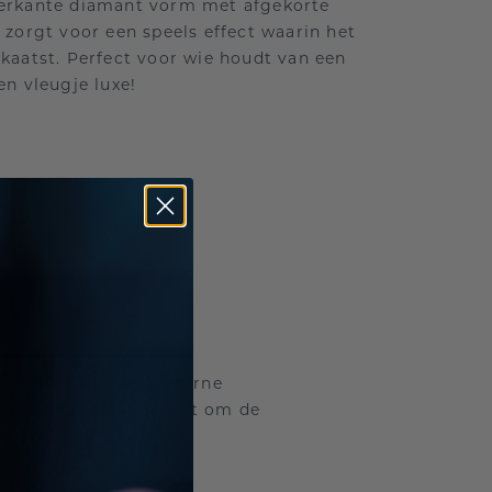
ierkante diamant vorm met afgekorte
 zorgt voor een speels effect waarin het
kaatst. Perfect voor wie houdt van een
en vleugje luxe!
ovale diamant, de moderne
mant? Houd rekening met om de