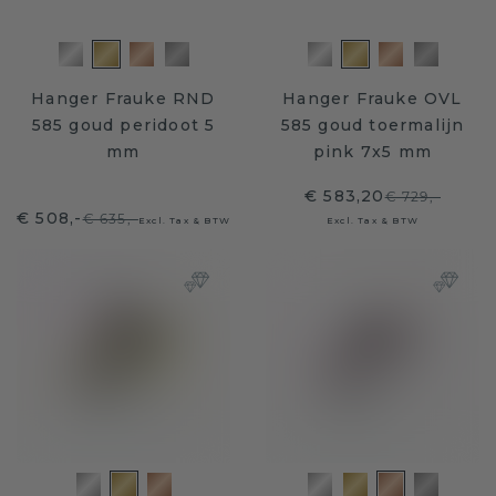
Hanger Frauke RND
Hanger Frauke OVL
585 goud peridoot 5
585 goud toermalijn
mm
pink 7x5 mm
€ 583,20
€ 729,-
€ 508,-
€ 635,-
Excl. Tax & BTW
Excl. Tax & BTW