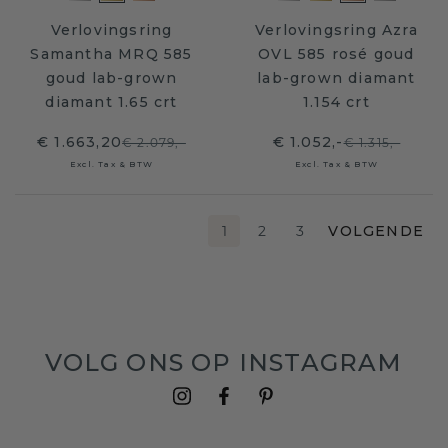
Verlovingsring
Verlovingsring Azra
Samantha MRQ 585
OVL 585 rosé goud
goud lab-grown
lab-grown diamant
diamant 1.65 crt
1.154 crt
€ 1.663,20
€ 1.052,-
€ 2.079,-
€ 1.315,-
Excl. Tax & BTW
Excl. Tax & BTW
1
2
3
VOLGENDE
VOLG ONS OP INSTAGRAM