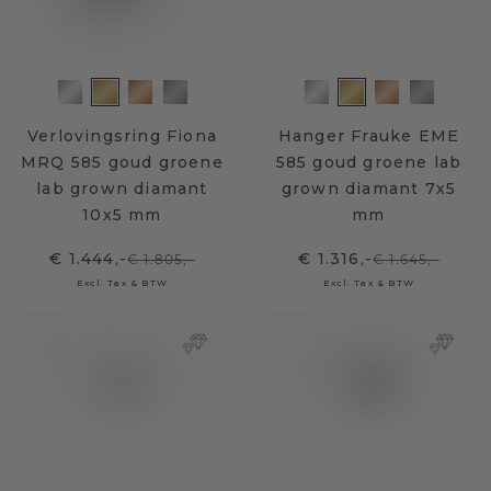
Verlovingsring Fiona
Hanger Frauke EME
MRQ 585 goud groene
585 goud groene lab
lab grown diamant
grown diamant 7x5
10x5 mm
mm
€ 1.444,-
€ 1.316,-
€ 1.805,-
€ 1.645,-
Excl. Tax & BTW
Excl. Tax & BTW