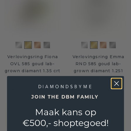
Verlovingsring Fiona
Verlovingsring Emma
OVL 585 goud lab-
RND 585 goud lab-
grown diamant 1.35 crt
grown diamant 1.251
crt
€ 1.295,20
€ 1.151,20
€ 1.619,-
€ 1.439,-
JOIN THE DBM FAMILY
Excl. Tax & BTW
Excl. Tax & BTW
Maak kans op
€500,- shoptegoed!