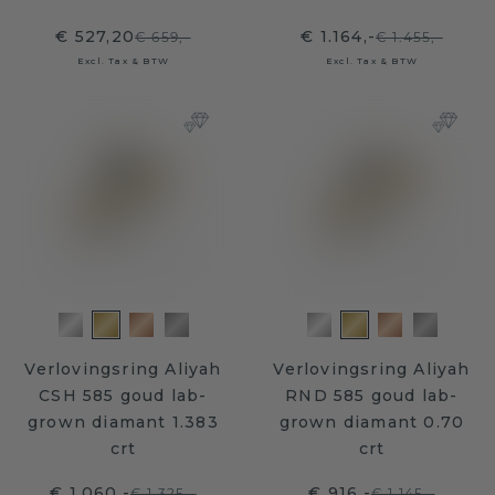
€ 527,20
€ 1.164,-
€ 659,-
€ 1.455,-
Excl. Tax & BTW
Excl. Tax & BTW
Verlovingsring Aliyah
Verlovingsring Aliyah
CSH 585 goud lab-
RND 585 goud lab-
grown diamant 1.383
grown diamant 0.70
crt
crt
€ 1.060,-
€ 916,-
€ 1.325,-
€ 1.145,-