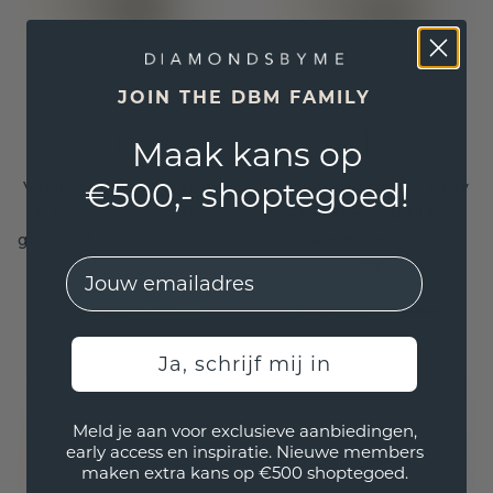
JOIN THE DBM FAMILY
Maak kans op
€500,- shoptegoed!
Verlovingsring Maddy
Verlovingsring Maddy
MRQ 585 goud lab-
PER 585 goud lab-
grown diamant 1.25 crt
grown diamant 1.00
EMail
crt
€ 1.351,20
€ 1.135,20
€ 1.689,-
€ 1.419,-
Excl. Tax & BTW
Excl. Tax & BTW
Ja, schrijf mij in
Meld je aan voor exclusieve aanbiedingen,
early access en inspiratie. Nieuwe members
maken extra kans op €500 shoptegoed.