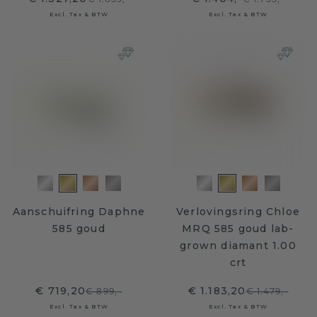
Excl. Tax & BTW
Excl. Tax & BTW
Aanschuifring Daphne
Verlovingsring Chloe
585 goud
MRQ 585 goud lab-
grown diamant 1.00
crt
€ 719,20
€ 1.183,20
€ 899,-
€ 1.479,-
Excl. Tax & BTW
Excl. Tax & BTW