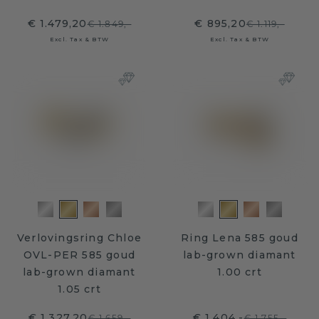
€ 1.479,20
€ 895,20
€ 1.849,-
€ 1.119,-
Excl. Tax & BTW
Excl. Tax & BTW
Verlovingsring Chloe
Ring Lena 585 goud
OVL-PER 585 goud
lab-grown diamant
lab-grown diamant
1.00 crt
1.05 crt
€ 1.327,20
€ 1.404,-
€ 1.659,-
€ 1.755,-