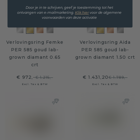
Door je in te schrijven, geef je toestemming tot het
ontvangen van e-mailmarketing.
Klik hie
r
voor de algemene
voorwaarden van deze activatie
Verlovingsring Femke
Verlovingsring Aida
PER 585 goud lab-
PER 585 goud lab-
grown diamant 0.65
grown diamant 1.50 crt
crt
€ 972,-
€ 1.431,20
€ 1.215,-
€ 1.789,-
Excl. Tax & BTW
Excl. Tax & BTW