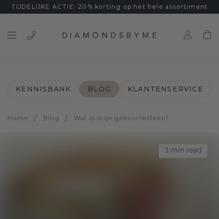
TIJDELIJKE ACTIE: 20% korting op het hele assortiment
KENNISBANK
BLOG
KLANTENSERVICE
/
/
Home
Blog
Wat is mijn geboortesteen?
3
min read