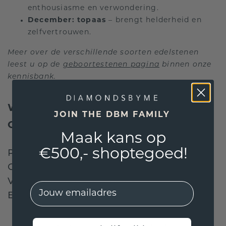
enthousiasme en verwondering.
December:
topaas
– brengt helderheid en
zelfvertrouwen.
Meer over de verschillende soorten edelstenen
leest u op de
geboortestenen pagina
binnen onze
kennisbank.
WAAROM KIEZEN VOOR EEN
JOIN THE DBM FAMILY
GEBOORTESTEEN SIERAAD?
Maak kans op
€500,- shoptegoed!
PERSOONLIJK EN BETEKENISVOL: JE
GEBOORTESTEEN VERTELT EEN
VERHAAL OVER JE UNIEKE
EMail
EIGENSCHAPPEN
Persoonlijk en betekenisvol
: uw