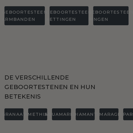
GEBOORTESTEEN
GEBOORTESTEEN
GEBOORTESTEE
ARMBANDEN
KETTINGEN
RINGEN
DE VERSCHILLENDE
GEBOORTESTENEN EN HUN
BETEKENIS
GRANAAT
AMETHIST
AQUAMARIJN
DIAMANT
SMARAGD
PAR