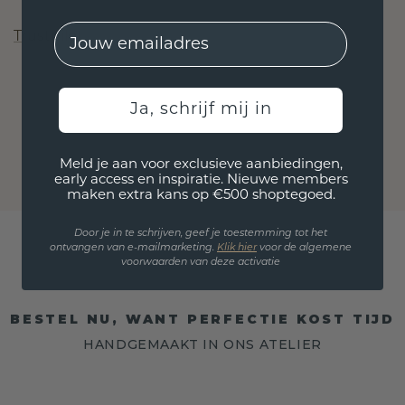
EMail
Trustpilot
Ja, schrijf mij in
Meld je aan voor exclusieve aanbiedingen,
early access en inspiratie. Nieuwe members
maken extra kans op €500 shoptegoed.
Door je in te schrijven, geef je toestemming tot het
ontvangen van e-mailmarketing.
Klik hie
r
voor de algemene
voorwaarden van deze activatie
BESTEL NU, WANT PERFECTIE KOST TIJD
HANDGEMAAKT IN ONS ATELIER