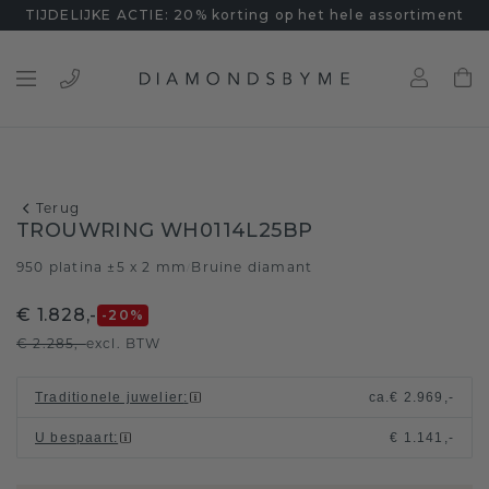
TIJDELIJKE ACTIE: 20% korting op het hele assortiment
Terug
TROUWRING WH0114L25BP
950 platina ±5 x 2 mm
Bruine diamant
/
€ 1.828,-
-20
%
€ 2.285,-
excl. BTW
Traditionele juwelier
:
ca.
€ 2.969,-
U bespaart
:
€ 1.141,-