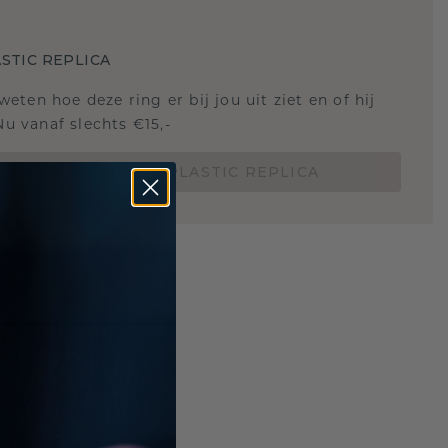
STIC REPLICA
 weten hoe deze ring er bij jou uit ziet en of hij
Nu vanaf slechts €15,-
BESTEL EEN 3D PLASTIC REPLICA