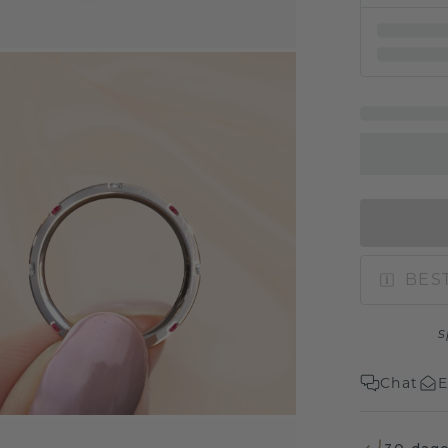
BEST
s
Chat
E