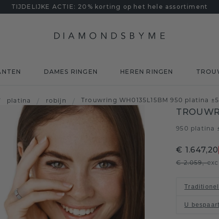
TIJDELIJKE ACTIE: 20% korting op het hele assortiment
ANTEN
DAMES RINGEN
HEREN RINGEN
TROU
Trouwring WH0135L15BM 950 platina ±5
/
platina
/
robijn
/
TROUWR
950 platina
€ 1.647,20
€ 2.059,-
exc
Traditione
U bespaar