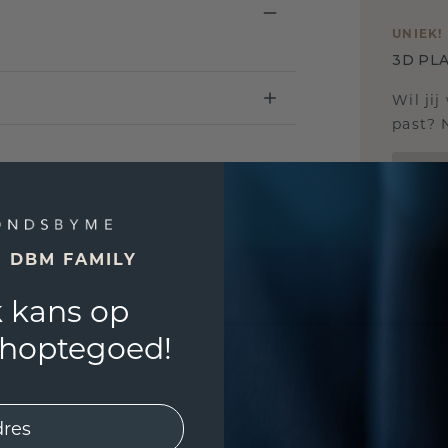
UNIEK
!
3D PLA
Wil jij
past? 
E DBM FAMILY
 kans op
shoptegoed!