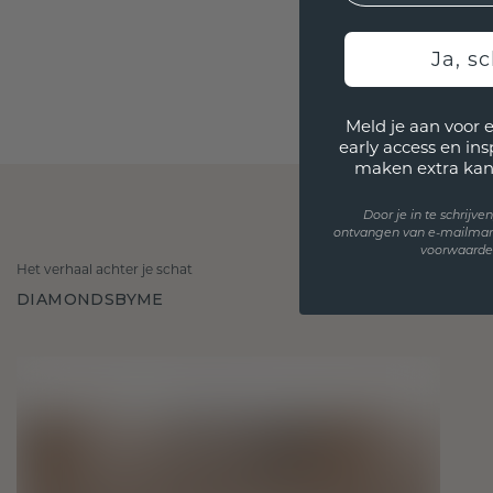
Ja, sc
Meld je aan voor 
early access en in
maken extra kan
Door je in te schrijv
ontvangen van e-mailmar
voorwaarden
Het verhaal achter je schat
DIAMONDSBYME