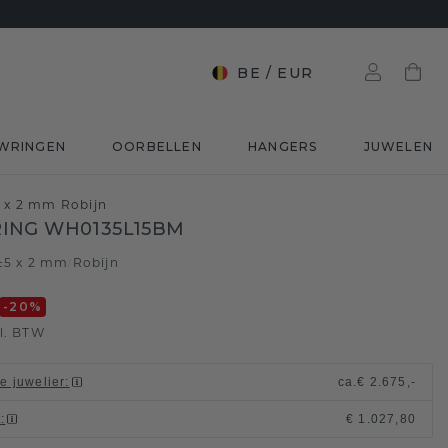
BE
/
EUR
WRINGEN
OORBELLEN
HANGERS
JUWELEN
 x 2 mm Robijn
ING WH0135L15BM
 ±5 x 2 mm
Robijn
/
-20
%
l. BTW
le juwelier
:
ca.
€ 2.675,-
t
:
€ 1.027,80