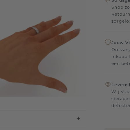
30 dage
Shop zo
Retourn
zorgelo
Jouw V
Ontvang
inkoop t
een bet
Levensl
Wij sta
sierade
defecte