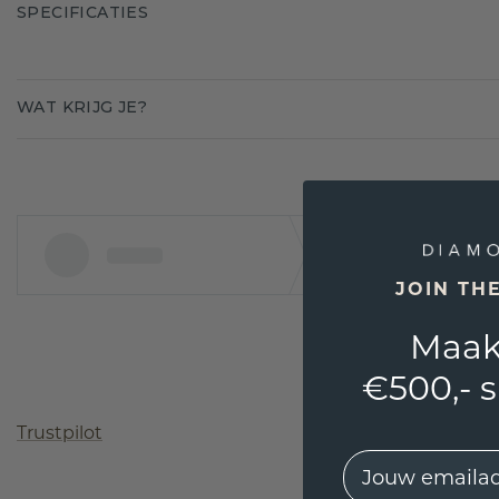
SPECIFICATIES
WAT KRIJG JE?
JOIN TH
Maak
€500,- 
Trustpilot
EMail