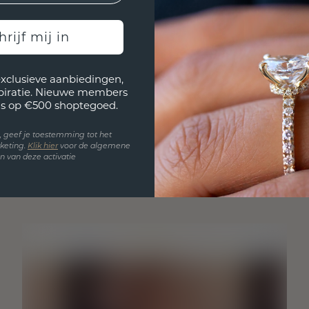
hrijf mij in
exclusieve aanbiedingen,
spiratie. Nieuwe members
s op €500 shoptegoed.
en, geef je toestemming tot het
keting.
Klik hie
r
voor de algemene
 van deze activatie