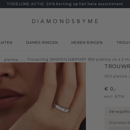
TIJDELIJKE ACTIE: 20% korting op het hele assortiment
ANTEN
DAMES RINGEN
HEREN RINGEN
TROU
Trouwring WH0101L14BPHRT 950 platina ±4 x 2 
/
platina
/
TROUWR
950 platina
€ 0,-
excl. BTW
Verwachte
Standaar