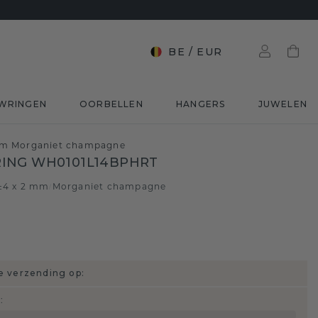
BE
/
EUR
WRINGEN
OORBELLEN
HANGERS
JUWELEN
mm Morganiet champagne
ING WH0101L14BPHRT
 ±4 x 2 mm
Morganiet champagne
/
 verzending op:
d
: