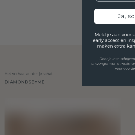
Ja, sc
Meld je aan voor 
early access en in
maken extra kan
Door je in te schrijv
ontvangen van e-mailmar
voorwaarden
Het verhaal achter je schat
DIAMONDSBYME