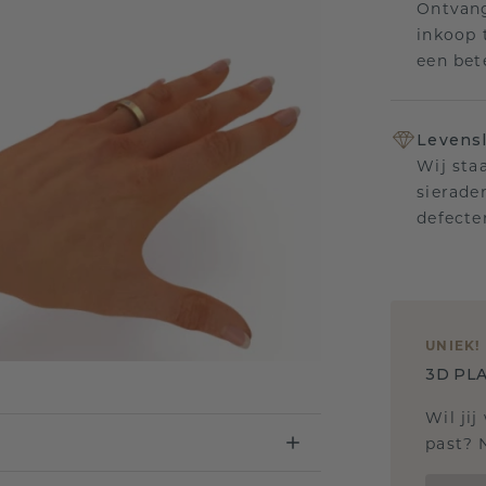
Ontvang
inkoop t
een bet
Levensl
Wij sta
sierade
defecte
UNIEK
!
3D PLA
Wil jij
past? 