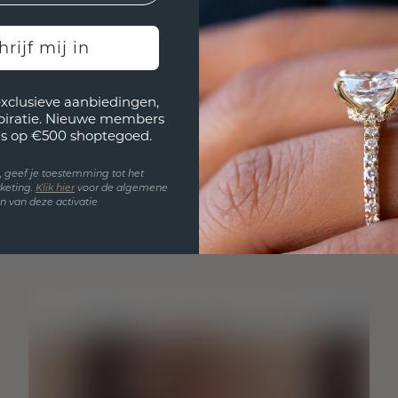
hrijf mij in
exclusieve aanbiedingen,
spiratie. Nieuwe members
s op €500 shoptegoed.
en, geef je toestemming tot het
keting.
Klik hie
r
voor de algemene
 van deze activatie