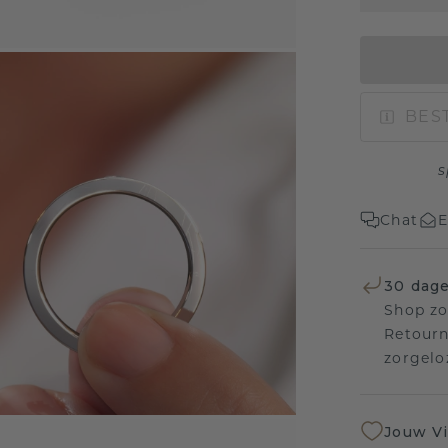
BEST
s
Chat
E
30 dage
Shop zo
Retourn
zorgelo
Jouw V