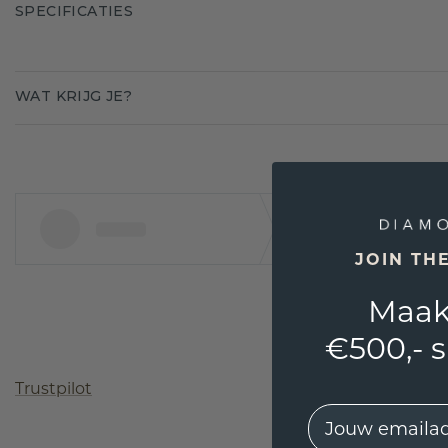
SPECIFICATIES
WAT KRIJG JE?
JOIN TH
Maak
€500,- 
Trustpilot
EMail