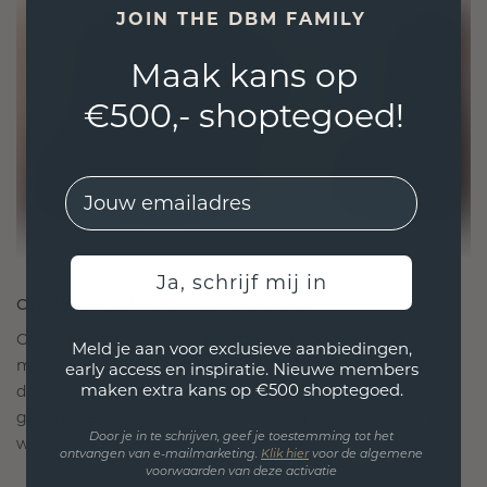
JOIN THE DBM FAMILY
Maak kans op
€500,- shoptegoed!
EMail
Ja, schrijf mij in
ONTWORPEN VOOR VERBINDING
Onze ontwerpfilosofie is gericht op verbinding,
Meld je aan voor exclusieve aanbiedingen,
met elk stuk ontworpen om de tand des tijds te
early access en inspiratie. Nieuwe members
maken extra kans op €500 shoptegoed.
doorstaan. Het wordt jouw symbool van liefde en
gekoesterde momenten, bedoeld om voor altijd te
Door je in te schrijven, geef je toestemming tot het
worden gedragen en gekoesterd.
ontvangen van e-mailmarketing.
Klik hie
r
voor de algemene
voorwaarden van deze activatie