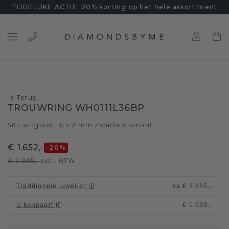
TIJDELIJKE ACTIE: 20% korting op het hele assortiment
Terug
TROUWRING WH0111L36BP
585 witgoud ±6 x 2 mm
Zwarte diamant
/
€ 1.652,-
-20
%
€ 2.065,-
excl. BTW
Traditionele juwelier
:
ca.
€ 2.685,-
U bespaart
:
€ 1.033,-