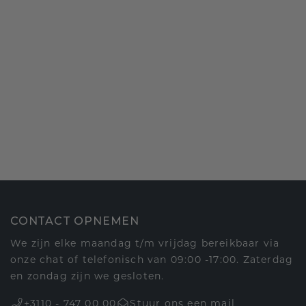
CONTACT OPNEMEN
We zijn elke maandag t/m vrijdag bereikbaar via
onze chat of telefonisch van 09:00 -17:00. Zaterdag
en zondag zijn we gesloten.
+3110 - 747 00 00
Stuur ons een mail