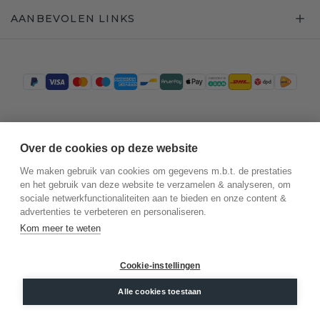
AANBEVOLEN LINKS
Trustpilot
Over de cookies op deze website
We maken gebruik van cookies om gegevens m.b.t. de prestaties
en het gebruik van deze website te verzamelen & analyseren, om
sociale netwerkfunctionaliteiten aan te bieden en onze content &
advertenties te verbeteren en personaliseren.
Kom meer te weten
Cookie-instellingen
©
2026
.
DiamondsByMe
Alle cookies toestaan
Privacy
Algemene voorwaarden