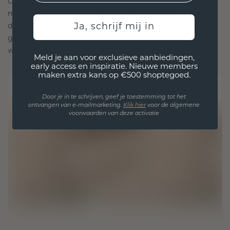
Onze ontwerpfilosofie is gericht op verbinding,
met elk stuk ontworpen om de tand des tijds te
Ja, schrijf mij in
doorstaan. Het wordt jouw symbool van liefde en
gekoesterde momenten, bedoeld om voor altijd te
worden gedragen en gekoesterd.
Meld je aan voor exclusieve aanbiedingen,
early access en inspiratie. Nieuwe members
maken extra kans op €500 shoptegoed.
Door je in te schrijven, geef je toestemming tot het
ontvangen van e-mailmarketing.
Klik hie
r
voor de algemene
voorwaarden van deze activatie