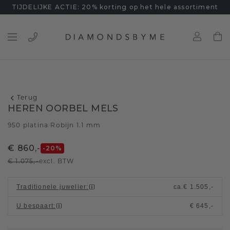
TIJDELIJKE ACTIE: 20% korting op het hele assortiment
Terug
HEREN OORBEL MELS
950 platina
Robijn 1.1 mm
/
€ 860,-
-20
%
€ 1.075,-
excl. BTW
Traditionele juwelier
:
ca.
€ 1.505,-
U bespaart
:
€ 645,-