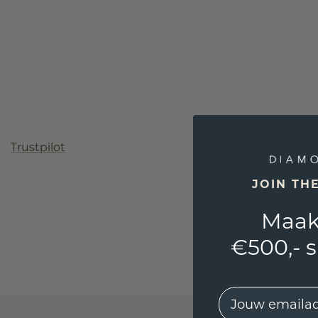
Trustpilot
JOIN TH
Maak
€500,- 
EMail