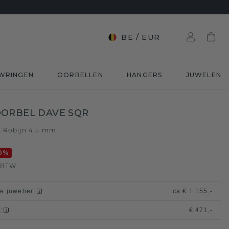
BE
/
EUR
WRINGEN
OORBELLEN
HANGERS
JUWELEN
ORBEL DAVE SQR
d
Robijn 4.5 mm
/
0
%
. BTW
le juwelier
:
ca.
€ 1.155,-
t
:
€ 471,-