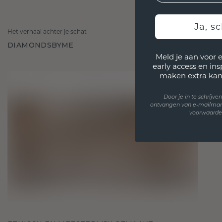
Ja, sc
Het verhaal achter je schat
DIAMONDSBYME
Meld je aan voor 
early access en in
maken extra kan
Door je in te schrijv
ontvangen van e-mailmar
voorwaarden