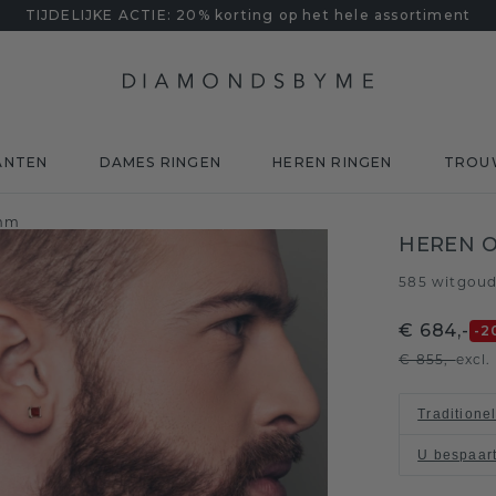
TIJDELIJKE ACTIE: 20% korting op het hele assortiment
ANTEN
DAMES RINGEN
HEREN RINGEN
TROU
 mm
HEREN O
585 witgou
€ 684,-
-2
€ 855,-
excl
Traditione
U bespaar