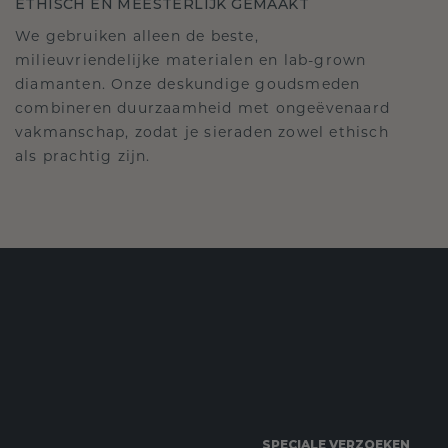
ETHISCH EN MEESTERLIJK GEMAAKT
We gebruiken alleen de beste,
milieuvriendelijke materialen en lab-grown
diamanten. Onze deskundige goudsmeden
combineren duurzaamheid met ongeëvenaard
vakmanschap, zodat je sieraden zowel ethisch
als prachtig zijn.
SPECIALE VERZOEKEN