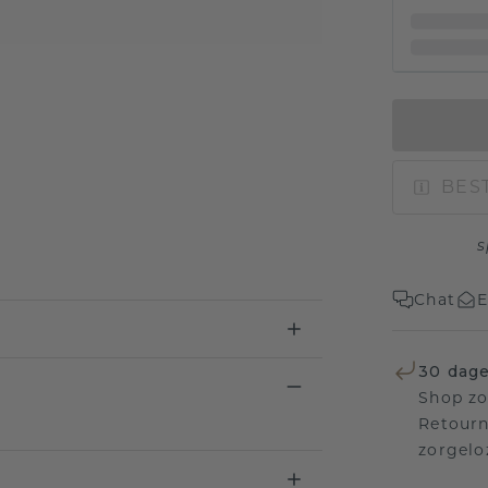
BEST
s
Chat
E
30 dage
Shop zo
Retourn
zorgelo