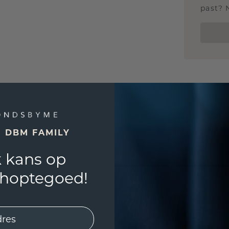
past? 
E DBM FAMILY
 kans op
shoptegoed!