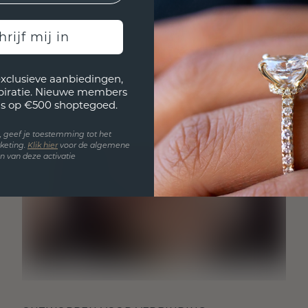
hrijf mij in
exclusieve aanbiedingen,
spiratie. Nieuwe members
s op €500 shoptegoed.
en, geef je toestemming tot het
keting.
Klik hie
r
voor de algemene
 van deze activatie