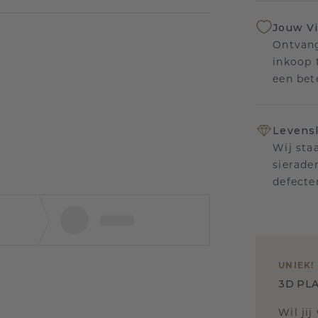
Jouw V
Ontvang
inkoop t
een bet
Levensl
Wij sta
sierade
defecte
UNIEK
!
3D PLA
Wil jij