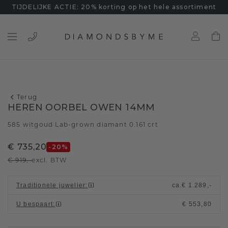
TIJDELIJKE ACTIE: 20% korting op het hele assortiment
Terug
HEREN OORBEL OWEN 14MM
585 witgoud
Lab-grown diamant 0.161 crt
/
€ 735,20
-20
%
€ 919,-
excl. BTW
Traditionele juwelier
:
ca.
€ 1.289,-
U bespaart
:
€ 553,80