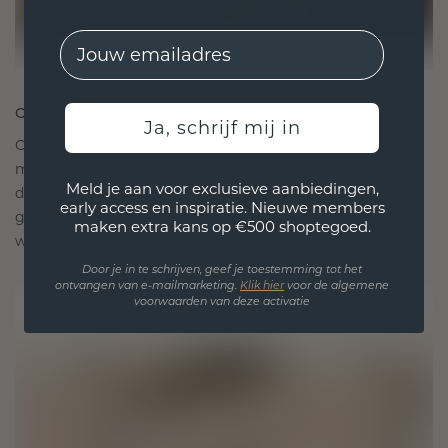
EMail
ONTWORPEN VOOR VERBINDING
Ja, schrijf mij in
Onze ontwerpfilosofie is gericht op verbinding,
met elk stuk ontworpen om de tand des tijds te
Meld je aan voor exclusieve aanbiedingen,
doorstaan. Het wordt jouw symbool van liefde en
early access en inspiratie. Nieuwe members
gekoesterde momenten, bedoeld om voor altijd te
maken extra kans op €500 shoptegoed.
worden gedragen en gekoesterd.
Door je in te schrijven, geef je toestemming tot het
ontvangen van e-mailmarketing.
Klik hie
r
voor de algemene
voorwaarden van deze activatie