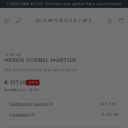
TIJDELIJKE ACTIE: 20% korting op het hele assortiment
Terug
HEREN OORBEL MARTIJN
950 platina
Zwarte diamant 0.36 crt
/
€ 327,20
-20
%
€ 409,-
excl. BTW
Traditionele juwelier
:
ca.
€ 585,-
U bespaart
:
€ 257,80