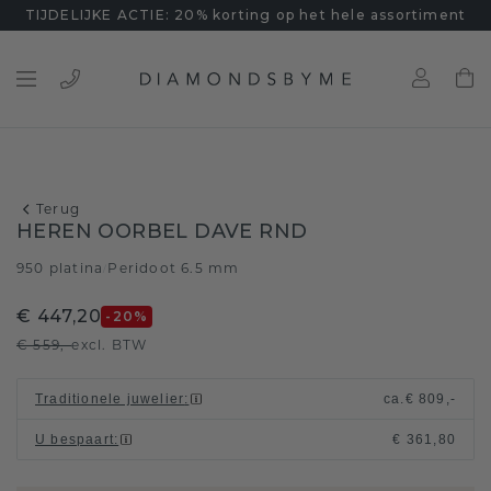
TIJDELIJKE ACTIE: 20% korting op het hele assortiment
Terug
HEREN OORBEL DAVE RND
950 platina
Peridoot 6.5 mm
/
€ 447,20
-20
%
€ 559,-
excl. BTW
Traditionele juwelier
:
ca.
€ 809,-
U bespaart
:
€ 361,80