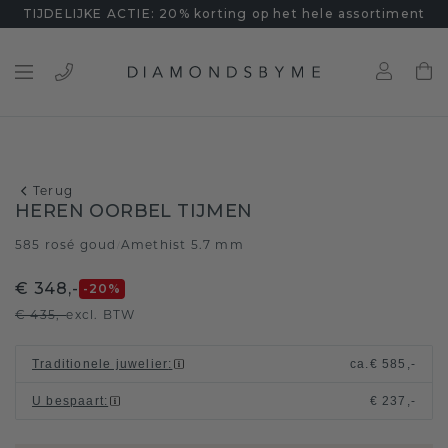
TIJDELIJKE ACTIE: 20% korting op het hele assortiment
Terug
HEREN OORBEL TIJMEN
585 rosé goud
Amethist 5.7 mm
/
€ 348,-
-20
%
€ 435,-
excl. BTW
Traditionele juwelier
:
ca.
€ 585,-
U bespaart
:
€ 237,-