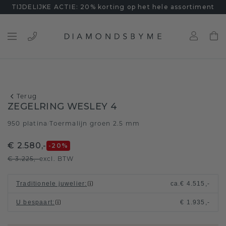
TIJDELIJKE ACTIE: 20% korting op het hele assortiment
Terug
ZEGELRING WESLEY 4
950 platina
Toermalijn groen 2.5 mm
/
€ 2.580,-
-20
%
€ 3.225,-
excl. BTW
Traditionele juwelier
:
ca.
€ 4.515,-
U bespaart
:
€ 1.935,-