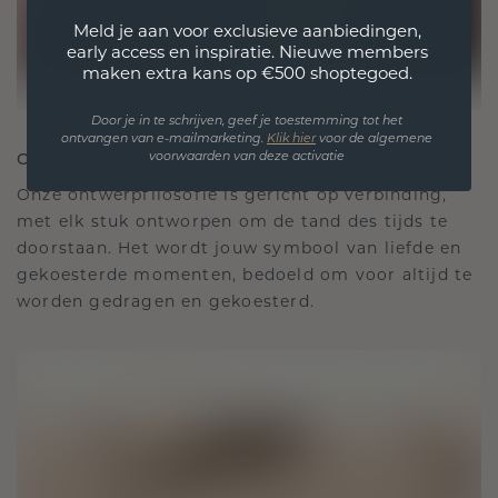
Meld je aan voor exclusieve aanbiedingen,
early access en inspiratie. Nieuwe members
maken extra kans op €500 shoptegoed.
Door je in te schrijven, geef je toestemming tot het
ontvangen van e-mailmarketing.
Klik hie
r
voor de algemene
ONTWORPEN VOOR VERBINDING
voorwaarden van deze activatie
Onze ontwerpfilosofie is gericht op verbinding,
met elk stuk ontworpen om de tand des tijds te
doorstaan. Het wordt jouw symbool van liefde en
gekoesterde momenten, bedoeld om voor altijd te
worden gedragen en gekoesterd.