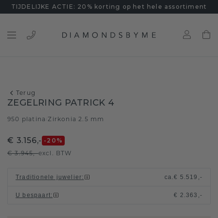
TIJDELIJKE ACTIE: 20% korting op het hele assortiment
Terug
ZEGELRING PATRICK 4
950 platina
Zirkonia 2.5 mm
/
€ 3.156,-
-20
%
€ 3.945,-
excl. BTW
Traditionele juwelier
:
ca.
€ 5.519,-
U bespaart
:
€ 2.363,-