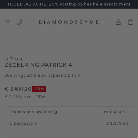
TIJDELIJKE ACTIE: 20% korting op het hele assortiment
Terug
ZEGELRING PATRICK 4
585 witgoud
Blauw topaas 2.5 mm
/
€ 2.631,20
-20
%
€ 3.289,-
excl. BTW
Traditionele juwelier
:
ca.
€ 4.605,-
U bespaart
:
€ 1.973,80