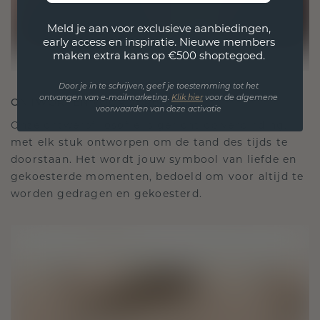
Meld je aan voor exclusieve aanbiedingen,
early access en inspiratie. Nieuwe members
maken extra kans op €500 shoptegoed.
Door je in te schrijven, geef je toestemming tot het
ontvangen van e-mailmarketing.
Klik hie
r
voor de algemene
ONTWORPEN VOOR VERBINDING
voorwaarden van deze activatie
Onze ontwerpfilosofie is gericht op verbinding,
met elk stuk ontworpen om de tand des tijds te
doorstaan. Het wordt jouw symbool van liefde en
gekoesterde momenten, bedoeld om voor altijd te
worden gedragen en gekoesterd.