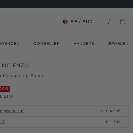
BE
/
EUR
WRINGEN
OORBELLEN
HANGERS
JUWELEN
ING ENZO
ud
Aquamarijn 5 mm
/
20
%
l. BTW
le juwelier
:
ca.
€ 4.065,-
t
:
€ 1.709,-