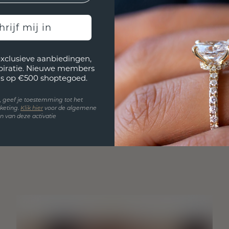
hrijf mij in
exclusieve aanbiedingen,
spiratie. Nieuwe members
s op €500 shoptegoed.
en, geef je toestemming tot het
keting.
Klik hie
r
voor de algemene
 van deze activatie