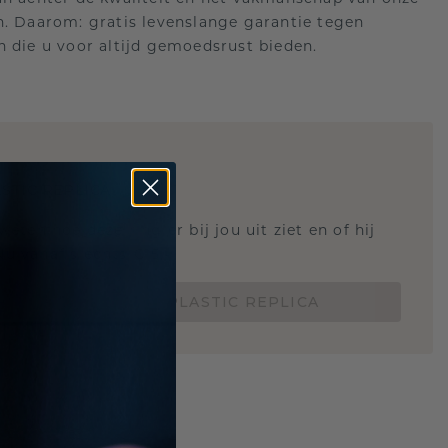
n. Daarom: gratis levenslange garantie tegen
n die u voor altijd gemoedsrust bieden.
STIC REPLICA
 weten hoe deze ring er bij jou uit ziet en of hij
Nu vanaf slechts €15,-
BESTEL EEN 3D PLASTIC REPLICA