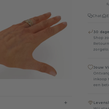
s
Chat
E
30 dage
Shop zo
Retourn
zorgelo
Jouw V
Ontvang
inkoop t
een bet
Levensl
Wij sta