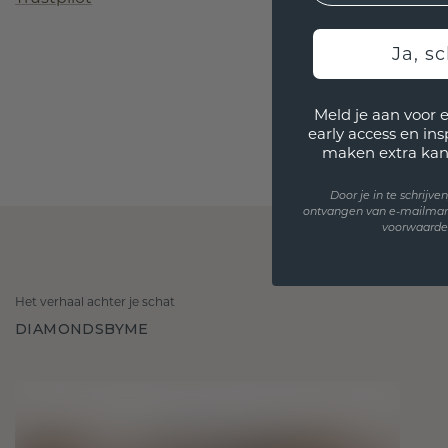
Ja, sc
Meld je aan voor 
early access en in
maken extra kan
Door je in te schrijv
ontvangen van e-mailmar
voorwaarden
Het verhaal achter je schat
DIAMONDSBYME