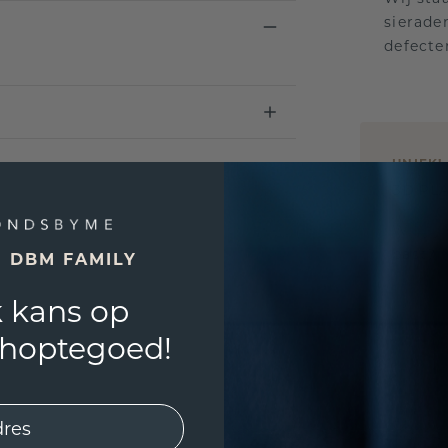
sierade
defecte
UNIEK
!
3D PLA
Wil jij
past? 
E DBM FAMILY
 kans op
shoptegoed!