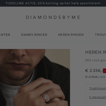
TIJDELIJKE ACTIE: 20% korting op het hele assortiment
ANTEN
DAMES RINGEN
HEREN RINGEN
TROU
m
HEREN R
585 rosé go
€ 2.356,-
-
€ 2.945,-
exc
Traditione
U bespaar