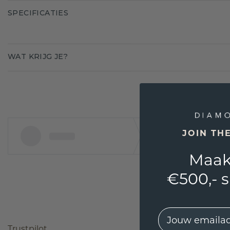
SPECIFICATIES
WAT KRIJG JE?
JOIN TH
Maak
€500,- 
EMail
Trustpilot