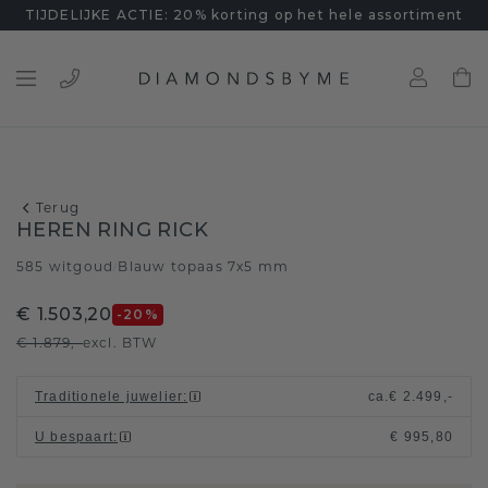
TIJDELIJKE ACTIE: 20% korting op het hele assortiment
Terug
HEREN RING RICK
585 witgoud
Blauw topaas 7x5 mm
/
€ 1.503,20
-20
%
€ 1.879,-
excl. BTW
Traditionele juwelier
:
ca.
€ 2.499,-
U bespaart
:
€ 995,80