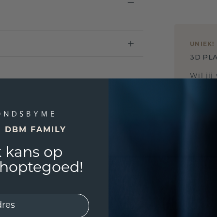
UNIEK
!
3D PLA
Wil jij
past? 
E DBM FAMILY
 kans op
shoptegoed!