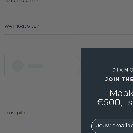
SPECIFICATIES
WAT KRIJG JE?
JOIN TH
Maak
€500,- 
Trustpilot
EMail