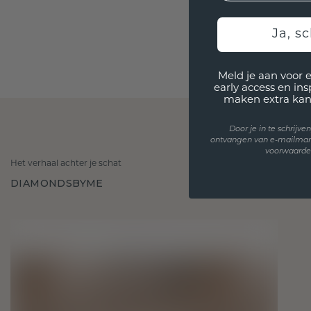
Ja, sc
Meld je aan voor 
early access en in
maken extra kan
Door je in te schrijv
ontvangen van e-mailmar
voorwaarden
Het verhaal achter je schat
DIAMONDSBYME