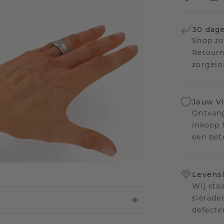
30 dage
Shop zo
Retourn
zorgelo
Jouw V
Ontvang
inkoop t
een bet
Levensl
Wij sta
sierade
defecte