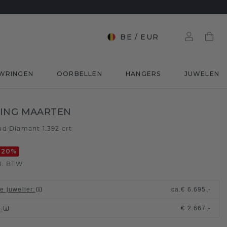
BE
/
EUR
WRINGEN
OORBELLEN
HANGERS
JUWELEN
RING MAARTEN
ud
Diamant 1.392 crt
/
-20
%
l. BTW
le juwelier
:
ca.
€ 6.695,-
t
:
€ 2.667,-