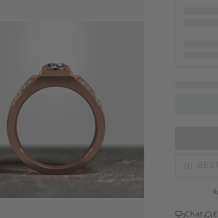
BEST
s
Chat
E