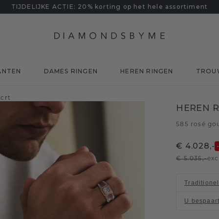
TIJDELIJKE ACTIE: 20% korting op het hele assortiment
ANTEN
DAMES RINGEN
HEREN RINGEN
TROU
crt
HEREN 
585 rosé go
€ 4.028,-
€ 5.035,-
exc
Traditione
U bespaar