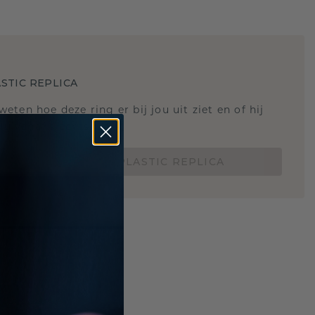
STIC REPLICA
 weten hoe deze ring er bij jou uit ziet en of hij
Nu vanaf slechts €15,-
BESTEL EEN 3D PLASTIC REPLICA