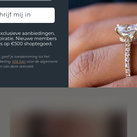
hrijf mij in
exclusieve aanbiedingen,
spiratie. Nieuwe members
s op €500 shoptegoed.
en, geef je toestemming tot het
keting.
Klik hie
r
voor de algemene
 van deze activatie