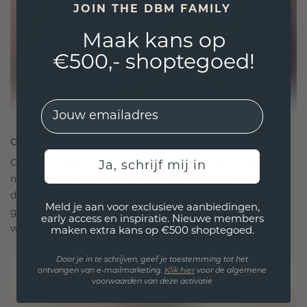
JOIN THE DBM FAMILY
Maak kans op
€500,- shoptegoed!
EMail
ONTWORPEN VOOR VERBINDING
Onze ontwerpfilosofie is gericht op verbinding,
Ja, schrijf mij in
met elk stuk ontworpen om de tand des tijds te
doorstaan. Het wordt jouw symbool van liefde en
Meld je aan voor exclusieve aanbiedingen,
gekoesterde momenten, bedoeld om voor altijd te
early access en inspiratie. Nieuwe members
worden gedragen en gekoesterd.
maken extra kans op €500 shoptegoed.
Door je in te schrijven, geef je toestemming tot het
ontvangen van e-mailmarketing.
Klik hie
r
voor de algemene
voorwaarden van deze activatie