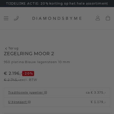
TIJDELIJKE ACTIE: 20% korting op het hele assortiment
Terug
ZEGELRING MOOR 2
950 platina
Blauw lagensteen 10 mm
/
€ 2.196,-
-20
%
€ 2.745,-
excl. BTW
Traditionele juwelier
:
ca.
€ 3.375,-
U bespaart
:
€ 1.179,-