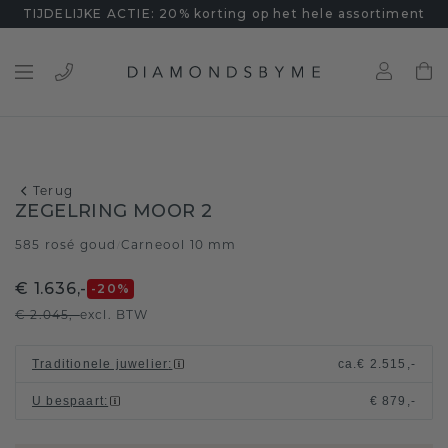
TIJDELIJKE ACTIE: 20% korting op het hele assortiment
Terug
ZEGELRING MOOR 2
585 rosé goud
Carneool 10 mm
/
€ 1.636,-
-20
%
€ 2.045,-
excl. BTW
Traditionele juwelier
:
ca.
€ 2.515,-
U bespaart
:
€ 879,-