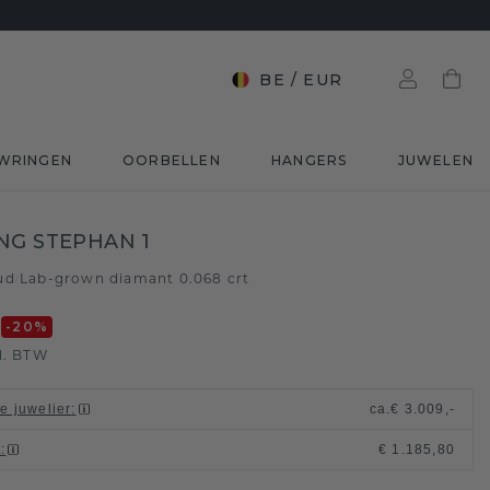
BE
/
EUR
WRINGEN
OORBELLEN
HANGERS
JUWELEN
NG STEPHAN 1
ud
Lab-grown diamant 0.068 crt
/
0
-20
%
l. BTW
le juwelier
:
ca.
€ 3.009,-
t
:
€ 1.185,80