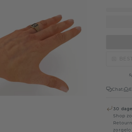
BEST
s
Chat
E
30 dage
Shop zo
Retourn
zorgelo