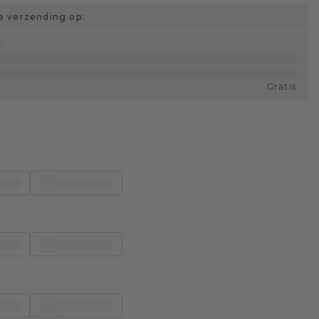
 verzending op:
d
:
Gratis