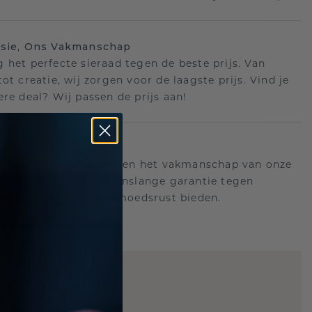
isie, Ons Vakmanschap
 het perfecte sieraad tegen de beste prijs. Van
ot creatie, wij zorgen voor de laagste prijs. Vind je
ere deal? Wij passen de prijs aan!
ange garantie
an achter de kwaliteit en het vakmanschap van onze
n. Daarom: gratis levenslange garantie tegen
n die u voor altijd gemoedsrust bieden.
STIC REPLICA