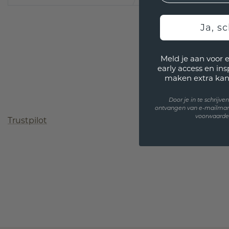
Ja, sc
Meld je aan voor 
early access en in
maken extra kan
Door je in te schrijv
ontvangen van e-mailmar
voorwaarden
Trustpilot