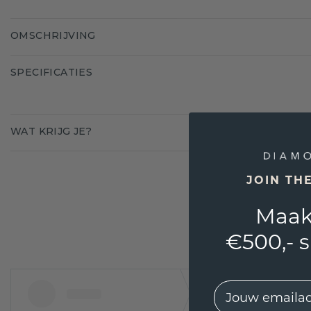
OMSCHRIJVING
SPECIFICATIES
WAT KRIJG JE?
JOIN TH
Maak
€500,- 
EMail