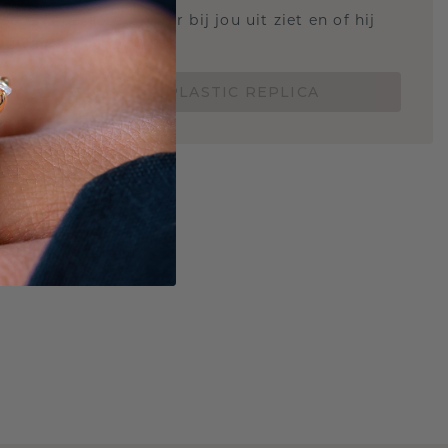
 weten hoe deze ring er bij jou uit ziet en of hij
Nu vanaf slechts €15,-
BESTEL EEN 3D PLASTIC REPLICA