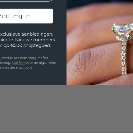
Wil jij
past? 
hrijf mij in
exclusieve aanbiedingen,
spiratie. Nieuwe members
s op €500 shoptegoed.
en, geef je toestemming tot het
keting.
Klik hie
r
voor de algemene
 van deze activatie