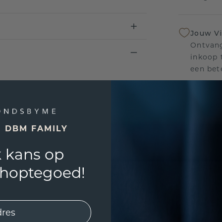
Jouw V
Ontvang
inkoop t
een bet
Levensl
Wij sta
E DBM FAMILY
sierade
defecte
 kans op
shoptegoed!
UNIEK
!
3D PLA