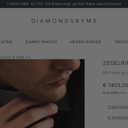
TIJDELIJKE ACTIE: 20% korting op het hele assortiment
ANTEN
DAMES RINGEN
HEREN RINGEN
TROU
amant 0.068 crt
ZEGELRI
585 rosé go
€ 1.823,2
€ 2.279,-
exc
Traditione
U bespaar