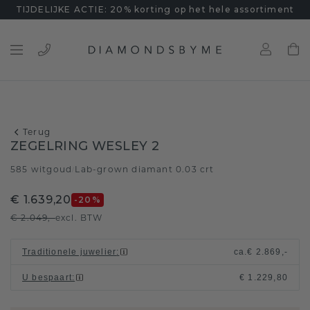
TIJDELIJKE ACTIE: 20% korting op het hele assortiment
Terug
ZEGELRING WESLEY 2
585 witgoud
Lab-grown diamant 0.03 crt
/
€ 1.639,20
-20
%
€ 2.049,-
excl. BTW
Traditionele juwelier
:
ca.
€ 2.869,-
U bespaart
:
€ 1.229,80