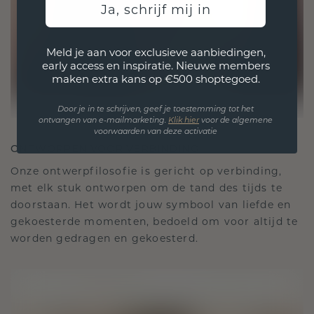
Ja, schrijf mij in
Meld je aan voor exclusieve aanbiedingen,
early access en inspiratie. Nieuwe members
maken extra kans op €500 shoptegoed.
Door je in te schrijven, geef je toestemming tot het
ontvangen van e-mailmarketing.
Klik hie
r
voor de algemene
voorwaarden van deze activatie
ONTWORPEN VOOR VERBINDING
Onze ontwerpfilosofie is gericht op verbinding,
met elk stuk ontworpen om de tand des tijds te
doorstaan. Het wordt jouw symbool van liefde en
gekoesterde momenten, bedoeld om voor altijd te
worden gedragen en gekoesterd.