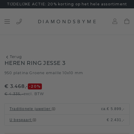
TIJDELIJKE ACTIE: 20% korting op het hele assortiment
Terug
HEREN RING JESSE 3
950 platina
Groene emaille 10x10 mm
/
€ 3.468,-
-20
%
€ 4.335,-
excl. BTW
Traditionele juwelier
:
ca.
€ 5.899,-
U bespaart
:
€ 2.431,-