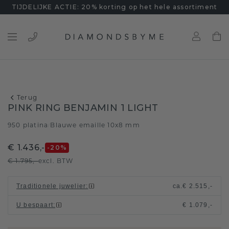
TIJDELIJKE ACTIE: 20% korting op het hele assortiment
Terug
PINK RING BENJAMIN 1 LIGHT
950 platina
Blauwe emaille 10x8 mm
/
€ 1.436,-
-20
%
€ 1.795,-
excl. BTW
Traditionele juwelier
:
ca.
€ 2.515,-
U bespaart
:
€ 1.079,-