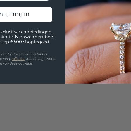
3D PLA
Wil jij
hrijf mij in
past? 
exclusieve aanbiedingen,
spiratie. Nieuwe members
s op €500 shoptegoed.
en, geef je toestemming tot het
keting.
Klik hie
r
voor de algemene
 van deze activatie