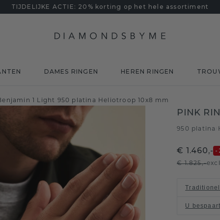
TIJDELIJKE ACTIE: 20% korting op het hele assortiment
ANTEN
DAMES RINGEN
HEREN RINGEN
TROU
Benjamin 1 Light 950 platina Heliotroop 10x8 mm
PINK RI
950 platina
/
€ 1.460,-
-
€ 1.825,-
exc
Traditione
U bespaar