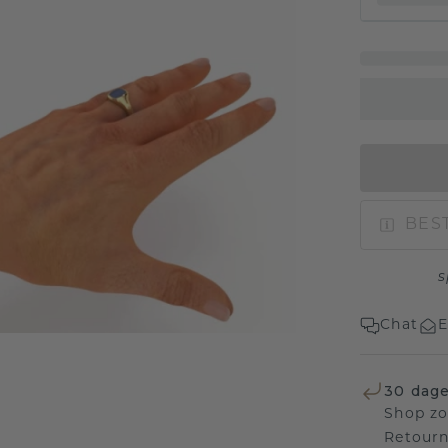
BEST
s
Chat
E
30 dage
Shop zo
Retourn