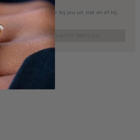
STIC REPLICA
 weten hoe deze ring er bij jou uit ziet en of hij
Nu vanaf slechts €15,-
BESTEL EEN 3D PLASTIC REPLICA