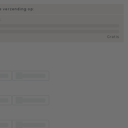
 verzending op:
d
:
Gratis