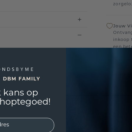
zorgelo
Jouw V
Ontvang
inkoop t
een bet
Levensl
Wij sta
E DBM FAMILY
sierade
defecte
 kans op
shoptegoed!
UNIEK
!