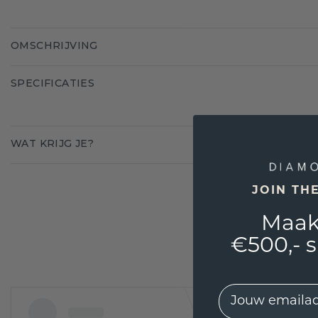
OMSCHRIJVING
SPECIFICATIES
WAT KRIJG JE?
JOIN TH
Maak
€500,- 
EMail