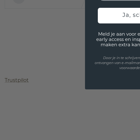
Ja, sc
Meld je aan voor 
early access en in
maken extra kan
Door je in te schrijv
ontvangen van e-mailmar
voorwaarden
Trustpilot