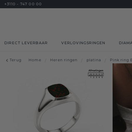
+3110 - 747 00 00
DIRECT LEVERBAAR
VERLOVINGSRINGEN
DIAM
Terug
Home
/
Heren ringen
/
platina
/
Pink ring 