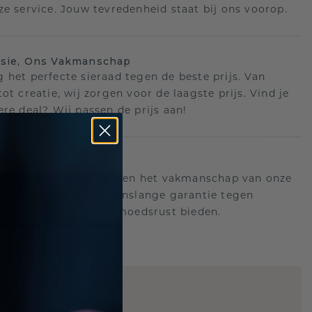
ze service. Jouw tevredenheid staat bij ons voorop.
isie, Ons Vakmanschap
 het perfecte sieraad tegen de beste prijs. Van
ot creatie, wij zorgen voor de laagste prijs. Vind je
ere deal? Wij passen de prijs aan!
ange garantie
an achter de kwaliteit en het vakmanschap van onze
n. Daarom: gratis levenslange garantie tegen
n die u voor altijd gemoedsrust bieden.