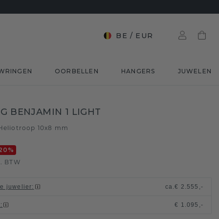
BE
/
EUR
WRINGEN
OORBELLEN
HANGERS
JUWELEN
NG BENJAMIN 1 LIGHT
Heliotroop 10x8 mm
20
%
l. BTW
le juwelier
:
ca.
€ 2.555,-
t
:
€ 1.095,-