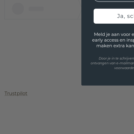
Ja, sc
Meld je aan voor 
early access en in
maken extra kan
Door je in te schrijv
ontvangen van e-mailmar
voorwaarden
Trustpilot