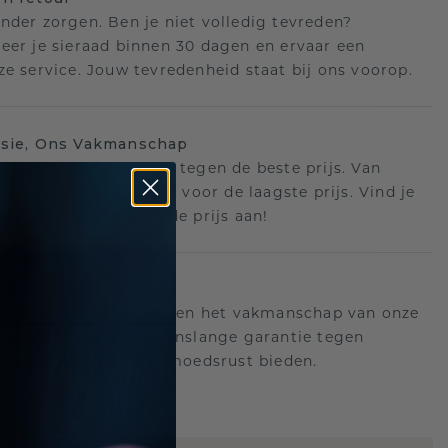
nder zorgen. Ben je niet volledig tevreden?
eer je sieraad binnen 30 dagen en ervaar een
ze service. Jouw tevredenheid staat bij ons voorop.
isie, Ons Vakmanschap
 het perfecte sieraad tegen de beste prijs. Van
ot creatie, wij zorgen voor de laagste prijs. Vind je
ere deal? Wij passen de prijs aan!
ange garantie
an achter de kwaliteit en het vakmanschap van onze
n. Daarom: gratis levenslange garantie tegen
n die u voor altijd gemoedsrust bieden.