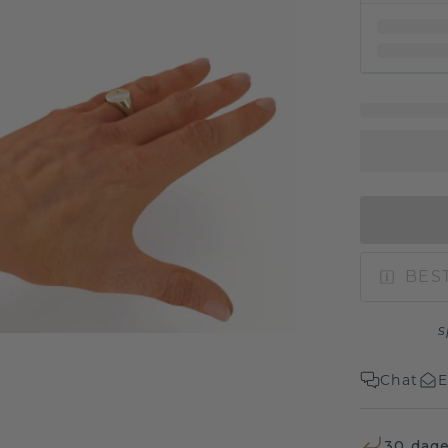
BEST
s
Chat
E
30 dage