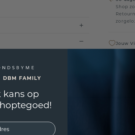
Shop zo
Retourn
zorgelo
Jouw V
Ontvang
inkoop t
een bet
E DBM FAMILY
Levensl
 kans op
Wij sta
sierade
shoptegoed!
defecte