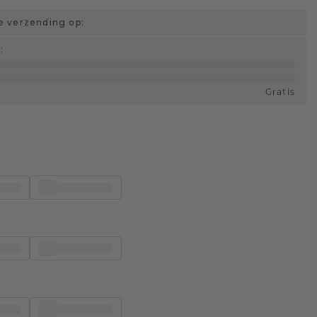
 verzending op:
d
:
Gratis