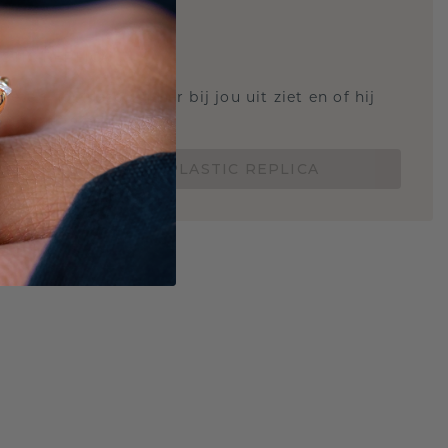
STIC REPLICA
 weten hoe deze ring er bij jou uit ziet en of hij
Nu vanaf slechts €15,-
BESTEL EEN 3D PLASTIC REPLICA