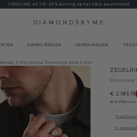
TIJDELIJKE ACTIE: 20% korting op het hele assortiment
ANTEN
DAMES RINGEN
HEREN RINGEN
TROU
Wesley 3 950 platina Toermalijn pink 2 mm
ZEGELRI
950 platina
/
€ 2.183,19
€ 2.729,-
exc
Traditione
U bespaar