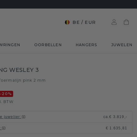
BE
/
EUR
WRINGEN
OORBELLEN
HANGERS
JUWELEN
NG WESLEY 3
Toermalijn pink 2 mm
-20
%
l. BTW
le juwelier
:
ca.
€ 3.819,-
t
:
€ 1.635,81