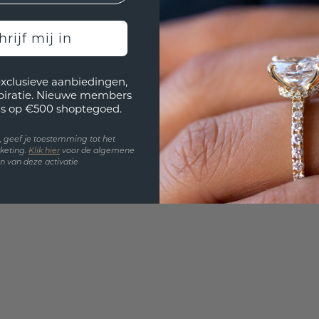
UNIEK
!
hrijf mij in
3D PLA
Wil jij
exclusieve aanbiedingen,
past? 
spiratie. Nieuwe members
s op €500 shoptegoed.
en, geef je toestemming tot het
keting.
Klik hie
r
voor de algemene
 van deze activatie