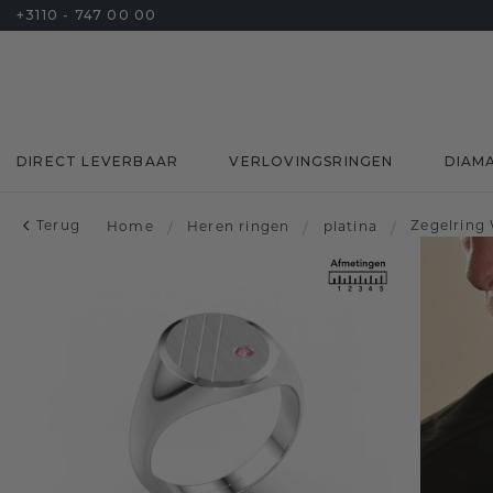
+3110 - 747 00 00
DIRECT LEVERBAAR
VERLOVINGSRINGEN
DIAM
Terug
Zegelring 
Home
/
Heren ringen
/
platina
/