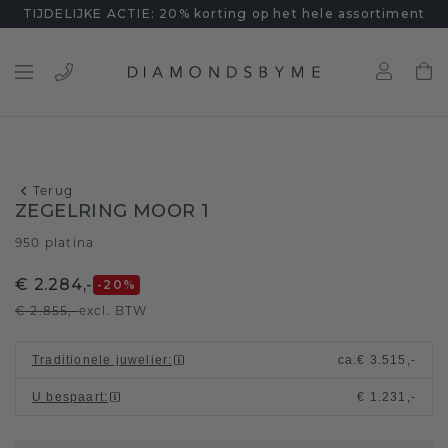
TIJDELIJKE ACTIE: 20% korting op het hele assortiment
Terug
ZEGELRING MOOR 1
950 platina
€ 2.284,-
-20
%
€ 2.855,-
excl. BTW
Traditionele juwelier
:
ca.
€ 3.515,-
U bespaart
:
€ 1.231,-