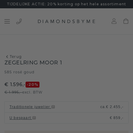
TIJDELIJKE ACTIE: 20% korting op het hele assortiment
Terug
ZEGELRING MOOR 1
585 rosé goud
€ 1.596,-
-20
%
€ 1.995,-
excl. BTW
Traditionele juwelier
:
ca.
€ 2.455,-
U bespaart
:
€ 859,-