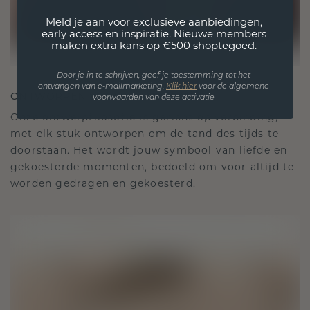
Meld je aan voor exclusieve aanbiedingen,
early access en inspiratie. Nieuwe members
maken extra kans op €500 shoptegoed.
Door je in te schrijven, geef je toestemming tot het
ontvangen van e-mailmarketing.
Klik hie
r
voor de algemene
ONTWORPEN VOOR VERBINDING
voorwaarden van deze activatie
Onze ontwerpfilosofie is gericht op verbinding,
met elk stuk ontworpen om de tand des tijds te
doorstaan. Het wordt jouw symbool van liefde en
gekoesterde momenten, bedoeld om voor altijd te
worden gedragen en gekoesterd.