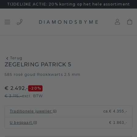
TIJDELIJKE ACTIE: 20% korting op het hele assortiment
Terug
ZEGELRING PATRICK 5
585 rosé goud
Rookkwarts 2.5 mm
/
€ 2.492,-
-20
%
€ 3.115,-
excl. BTW
Traditionele juwelier
:
ca.
€ 4.355,-
U bespaart
:
€ 1.863,-