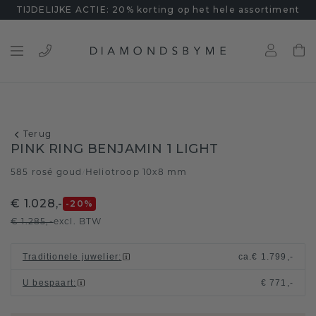
TIJDELIJKE ACTIE: 20% korting op het hele assortiment
Terug
PINK RING BENJAMIN 1 LIGHT
585 rosé goud
Heliotroop 10x8 mm
/
€ 1.028,-
-20
%
€ 1.285,-
excl. BTW
Traditionele juwelier
:
ca.
€ 1.799,-
U bespaart
:
€ 771,-