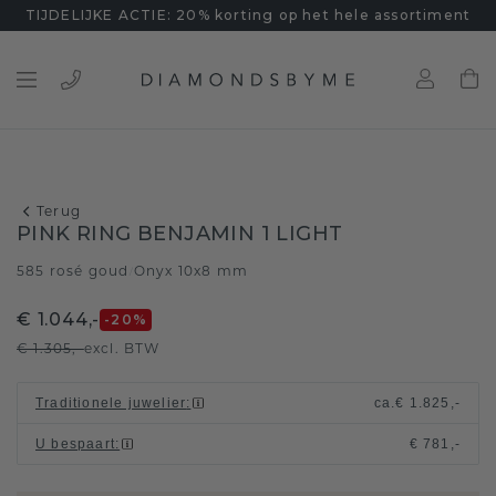
TIJDELIJKE ACTIE: 20% korting op het hele assortiment
Terug
PINK RING BENJAMIN 1 LIGHT
585 rosé goud
Onyx 10x8 mm
/
€ 1.044,-
-20
%
€ 1.305,-
excl. BTW
Traditionele juwelier
:
ca.
€ 1.825,-
U bespaart
:
€ 781,-