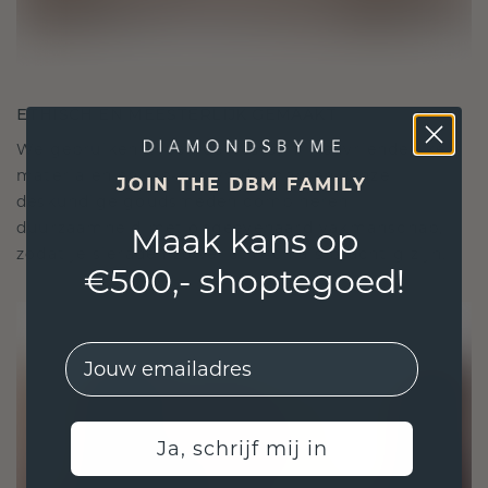
ETHISCH EN MEESTERLIJK GEMAAKT
We gebruiken alleen de beste, milieuvriendelijke
materialen en lab-grown diamanten. Onze
JOIN THE DBM FAMILY
deskundige goudsmeden combineren
duurzaamheid met ongeëvenaard vakmanschap,
Maak kans op
zodat je sieraden zowel ethisch als prachtig zijn.
€500,- shoptegoed!
EMail
Ja, schrijf mij in