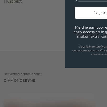
Trustpilot
Ja, sc
Meld je aan voor 
early access en in
maken extra kan
Door je in te schrijv
ontvangen van e-mailmar
voorwaarden
Het verhaal achter je schat
DIAMONDSBYME