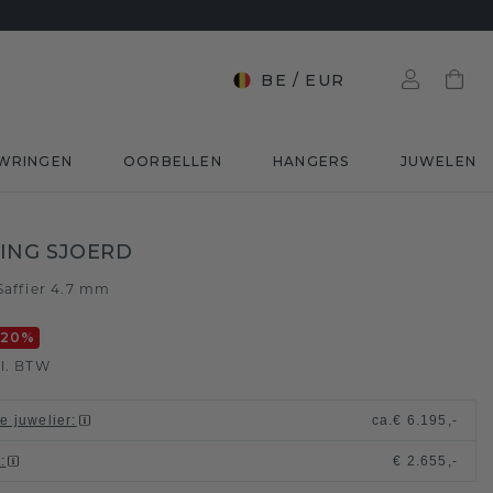
BE
/
EUR
WRINGEN
OORBELLEN
HANGERS
JUWELEN
ING SJOERD
Saffier 4.7 mm
-20
%
l. BTW
le juwelier
:
ca.
€ 6.195,-
t
:
€ 2.655,-