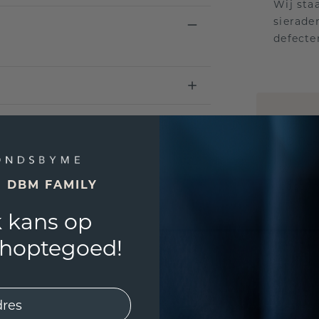
Wij sta
sierade
defecte
UNIEK
!
3D PLA
Wil jij
E DBM FAMILY
past? 
 kans op
shoptegoed!