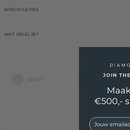
SPECIFICATIES
WAT KRIJG JE?
JOIN TH
Maak
€500,- 
EMail