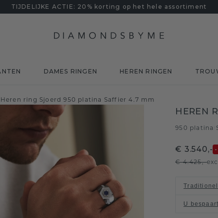
TIJDELIJKE ACTIE: 20% korting op het hele assortiment
ANTEN
DAMES RINGEN
HEREN RINGEN
TROU
Heren ring Sjoerd 950 platina Saffier 4.7 mm
HEREN R
950 platina
/
€ 3.540,-
€ 4.425,-
exc
Traditione
U bespaar