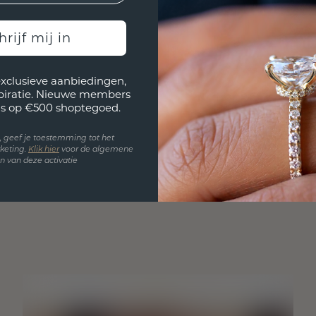
hrijf mij in
exclusieve aanbiedingen,
spiratie. Nieuwe members
s op €500 shoptegoed.
en, geef je toestemming tot het
keting.
Klik hie
r
voor de algemene
 van deze activatie