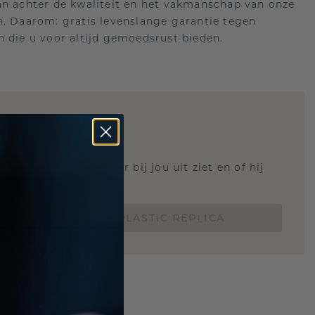
an achter de kwaliteit en het vakmanschap van onze
n. Daarom: gratis levenslange garantie tegen
n die u voor altijd gemoedsrust bieden.
STIC REPLICA
 weten hoe deze ring er bij jou uit ziet en of hij
Nu vanaf slechts €15,-
BESTEL EEN 3D PLASTIC REPLICA