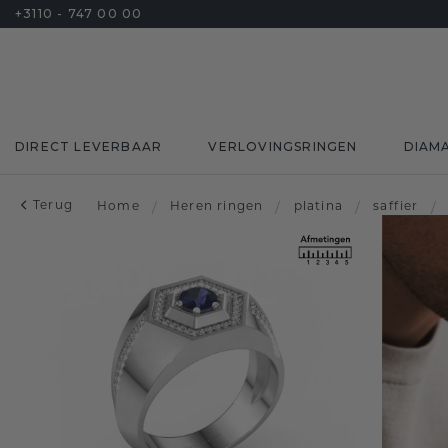
+3110 - 747 00 00
DIRECT LEVERBAAR
VERLOVINGSRINGEN
DIAM
Terug
Home
/
Heren ringen
/
platina
/
saffier
/