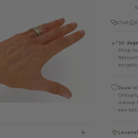
s
Chat
E
30 dage
Shop zo
Retourn
zorgelo
Jouw V
Ontvang
inkoop t
een bet
Levensl