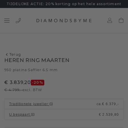
TIJDELIJKE ACTIE: 20% korting op het hele assortiment
Terug
HEREN RING MAARTEN
950 platina
Saffier 6.5 mm
/
€ 3.839,20
-20
%
€ 4.799,-
excl. BTW
Traditionele juwelier
:
ca.
€ 6.379,-
U bespaart
:
€ 2.539,80