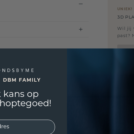
UNIEK
!
3D PLA
Wil jij
past? 
E DBM FAMILY
 kans op
shoptegoed!