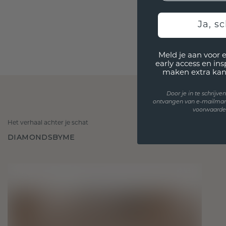
Ja, sc
Meld je aan voor 
early access en in
maken extra kan
Door je in te schrijv
ontvangen van e-mailmar
voorwaarden
Het verhaal achter je schat
DIAMONDSBYME