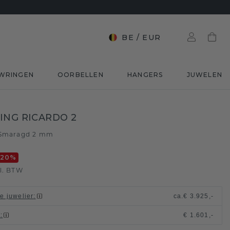
BE
/
EUR
WRINGEN
OORBELLEN
HANGERS
JUWELEN
ING RICARDO 2
Smaragd 2 mm
-20
%
l. BTW
le juwelier
:
ca.
€ 3.925,-
t
:
€ 1.601,-