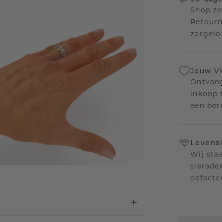
Shop zo
Retourn
zorgelo
Jouw V
Ontvang
inkoop t
een bet
Levensl
Wij sta
sierade
defecte