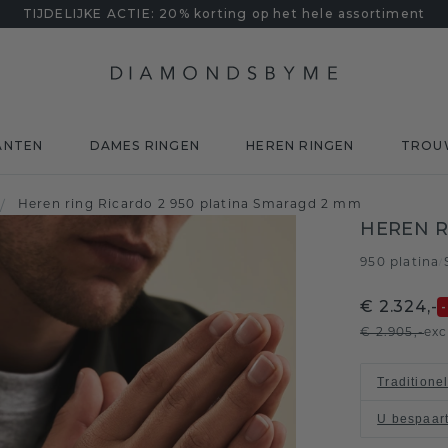
TIJDELIJKE ACTIE: 20% korting op het hele assortiment
ANTEN
DAMES RINGEN
HEREN RINGEN
TROU
/
Heren ring Ricardo 2 950 platina Smaragd 2 mm
HEREN R
950 platina
/
€ 2.324,-
€ 2.905,-
exc
Traditione
U bespaar