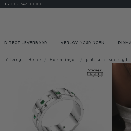
+3110 - 747 00 00
DIRECT LEVERBAAR
VERLOVINGSRINGEN
DIAM
Terug
Home
/
Heren ringen
/
platina
/
smaragd