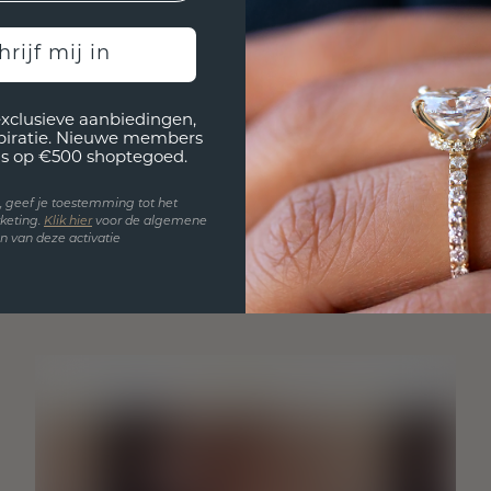
hrijf mij in
exclusieve aanbiedingen,
spiratie. Nieuwe members
s op €500 shoptegoed.
en, geef je toestemming tot het
keting.
Klik hie
r
voor de algemene
 van deze activatie