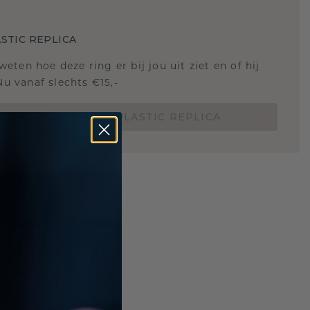
STIC REPLICA
 weten hoe deze ring er bij jou uit ziet en of hij
Nu vanaf slechts €15,-
BESTEL EEN 3D PLASTIC REPLICA