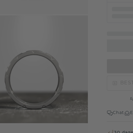
BEST
s
Chat
E
30 dage