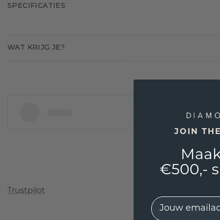
SPECIFICATIES
WAT KRIJG JE?
JOIN TH
Maak
€500,- 
Trustpilot
EMail