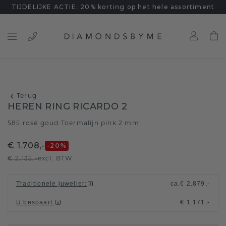
TIJDELIJKE ACTIE: 20% korting op het hele assortiment
Terug
HEREN RING RICARDO 2
585 rosé goud
Toermalijn pink 2 mm
/
€ 1.708,-
-20
%
€ 2.135,-
excl. BTW
Traditionele juwelier
:
ca.
€ 2.879,-
U bespaart
:
€ 1.171,-