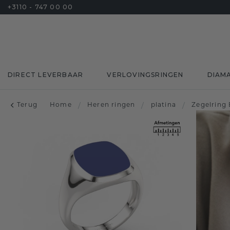
+3110 - 747 00 00
DIRECT LEVERBAAR
VERLOVINGSRINGEN
DIAM
Terug
Home
/
Heren ringen
/
platina
/
Zegelring 