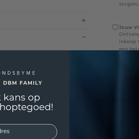
zorgelo
Jouw V
Ontvang
inkoop t
een bet
Levensl
Wij sta
E DBM FAMILY
sierade
defecte
 kans op
shoptegoed!
UNIEK
!