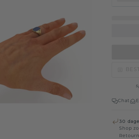
BEST
s
Chat
E
30 dage
Shop zo
Retourn