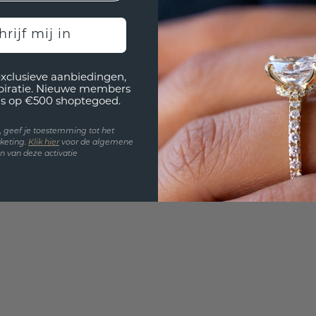
3D PLA
Wil jij
hrijf mij in
past? 
exclusieve aanbiedingen,
spiratie. Nieuwe members
s op €500 shoptegoed.
en, geef je toestemming tot het
keting.
Klik hie
r
voor de algemene
 van deze activatie