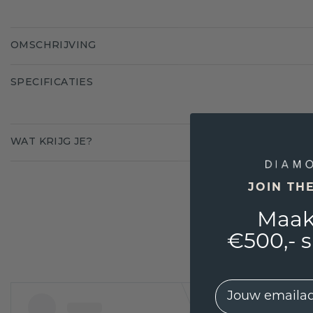
OMSCHRIJVING
SPECIFICATIES
WAT KRIJG JE?
JOIN TH
Maak
€500,- 
EMail