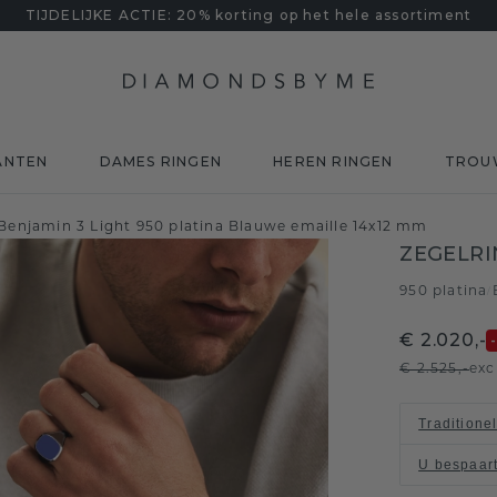
TIJDELIJKE ACTIE: 20% korting op het hele assortiment
ANTEN
DAMES RINGEN
HEREN RINGEN
TROU
Benjamin 3 Light 950 platina Blauwe emaille 14x12 mm
ZEGELRI
950 platina
/
€ 2.020,-
€ 2.525,-
exc
Traditione
U bespaar