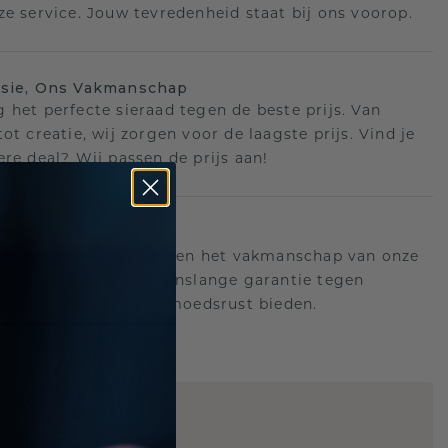
ze service. Jouw tevredenheid staat bij ons voorop.
isie, Ons Vakmanschap
 het perfecte sieraad tegen de beste prijs. Van
ot creatie, wij zorgen voor de laagste prijs. Vind je
ere deal? Wij passen de prijs aan!
ange garantie
an achter de kwaliteit en het vakmanschap van onze
n. Daarom: gratis levenslange garantie tegen
n die u voor altijd gemoedsrust bieden.