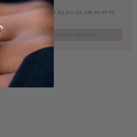
STIC REPLICA
 weten hoe deze ring er bij jou uit ziet en of hij
Nu vanaf slechts €15,-
BESTEL EEN 3D PLASTIC REPLICA