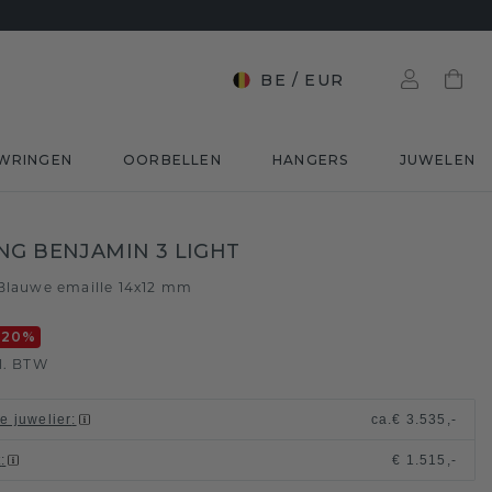
BE
/
EUR
WRINGEN
OORBELLEN
HANGERS
JUWELEN
NG BENJAMIN 3 LIGHT
Blauwe emaille 14x12 mm
-20
%
l. BTW
le juwelier
:
ca.
€ 3.535,-
t
:
€ 1.515,-