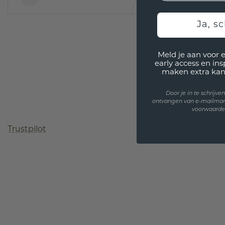
Ja, sc
Meld je aan voor 
early access en in
maken extra kan
Door je in te schrijv
ontvangen van e-mailmar
voorwaarden
Trustpilot