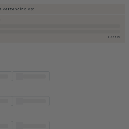
 verzending op:
d
:
Gratis