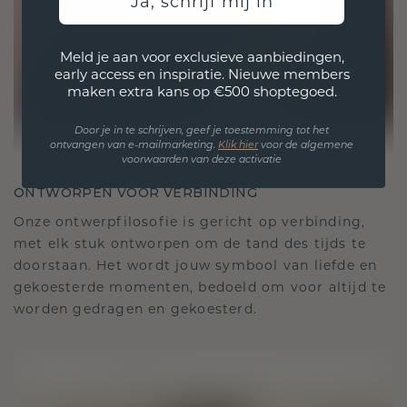
Ja, schrijf mij in
Meld je aan voor exclusieve aanbiedingen,
early access en inspiratie. Nieuwe members
maken extra kans op €500 shoptegoed.
Door je in te schrijven, geef je toestemming tot het
ontvangen van e-mailmarketing.
Klik hie
r
voor de algemene
voorwaarden van deze activatie
ONTWORPEN VOOR VERBINDING
Onze ontwerpfilosofie is gericht op verbinding,
met elk stuk ontworpen om de tand des tijds te
doorstaan. Het wordt jouw symbool van liefde en
gekoesterde momenten, bedoeld om voor altijd te
worden gedragen en gekoesterd.