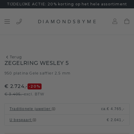
TIJDELIJKE ACTIE: 20% korting op het hele assortiment
Terug
ZEGELRING WESLEY 5
950 platina
Gele saffier 2.5 mm
/
€ 2.724,-
-20
%
€ 3.405,-
excl. BTW
Traditionele juwelier
:
ca.
€ 4.765,-
U bespaart
:
€ 2.041,-