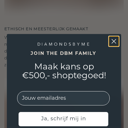
ETHISCH EN MEESTERLIJK GEMAAKT
We gebruiken alleen de beste, milieuvriendelijke
materialen en lab-grown diamanten. Onze
deskundige goudsmeden combineren
JOIN THE DBM FAMILY
duurzaamheid met ongeëvenaard vakmanschap,
Maak kans op
zodat je sieraden zowel ethisch als prachtig zijn.
€500,- shoptegoed!
EMail
Ja, schrijf mij in